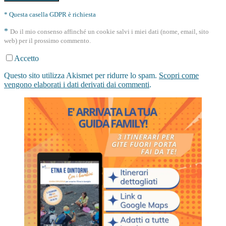
* Questa casella GDPR è richiesta
*
Do il mio consenso affinché un cookie salvi i miei dati (nome, email, sito
web) per il prossimo commento.
Accetto
Questo sito utilizza Akismet per ridurre lo spam.
Scopri come
vengono elaborati i dati derivati dai commenti
.