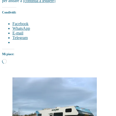
per andare a
[continua a leggere]
Condividi:
Facebook
WhatsApp
E-mail
Telegram
Mi piace:
Caricamento
in
corso…