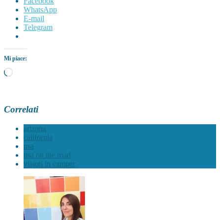
Facebook
WhatsApp
E-mail
Telegram
Mi piace:
Caricamento
in
corso…
Correlati
arizona
california
usa
usa on the road
viaggi in camper