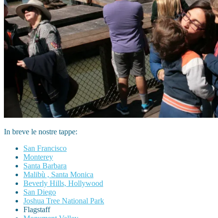
In breve le nostre tappe:
San Francisco
Monterey
Santa Barbara
Malibù , Santa Monica
Beverly Hills, Hollywood
San Diego
Joshua Tree National Park
Flagstaff