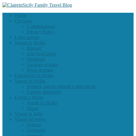
Home
Chi sono
Collaborazioni
Privacy Policy
I miei servizi
Viaggi in Sicilia
Itinerari
Gite fuori porta
Weekend
Vacanze al mare
Dove dormire
Esperienze in Sicilia
Natura in Sicilia
Sentieri, parchi naturali e aree picnic
Fattorie didattiche
Eventi e Musei
Natale in Sicilia
Musei
Viaggi in Italia
Viaggi all’estero
Francia
Germania
Slovenia