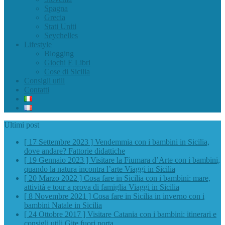
Spagna
Grecia
Stati Uniti
Seychelles
Lifestyle
Blogging
Giochi E Libri
Cose di Sicilia
Consigli utili
Contatti
Ultimi post
[ 17 Settembre 2023 ]
Vendemmia con i bambini in Sicilia,
dove andare?
Fattorie didattiche
[ 19 Gennaio 2023 ]
Visitare la Fiumara d’Arte con i bambini,
quando la natura incontra l’arte
Viaggi in Sicilia
[ 20 Marzo 2022 ]
Cosa fare in Sicilia con i bambini: mare,
attività e tour a prova di famiglia
Viaggi in Sicilia
[ 8 Novembre 2021 ]
Cosa fare in Sicilia in inverno con i
bambini
Natale in Sicilia
[ 24 Ottobre 2017 ]
Visitare Catania con i bambini: itinerari e
consigli utili
Gite fuori porta