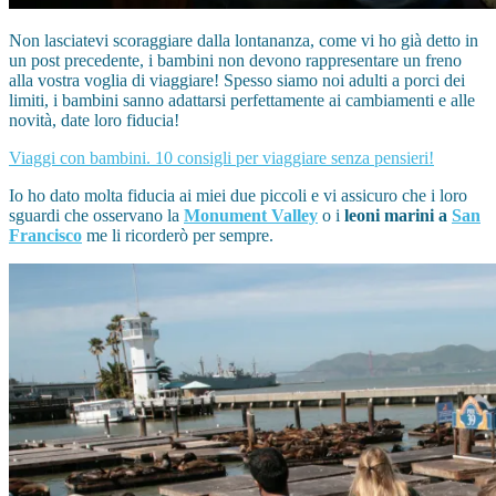
Non lasciatevi scoraggiare dalla lontananza, come vi ho già detto in
un post precedente, i bambini non devono rappresentare un freno
alla vostra voglia di
viaggiare
! Spesso siamo noi adulti a porci dei
limiti, i bambini sanno adattarsi perfettamente ai cambiamenti e alle
novità, date loro fiducia!
Viaggi con bambini. 10 consigli per viaggiare senza pensieri!
Io ho dato molta fiducia ai miei due piccoli e vi assicuro che i loro
sguardi che osservano la
Monument Valley
o i
leoni marini a
San
Francisco
me li ricorderò per sempre.