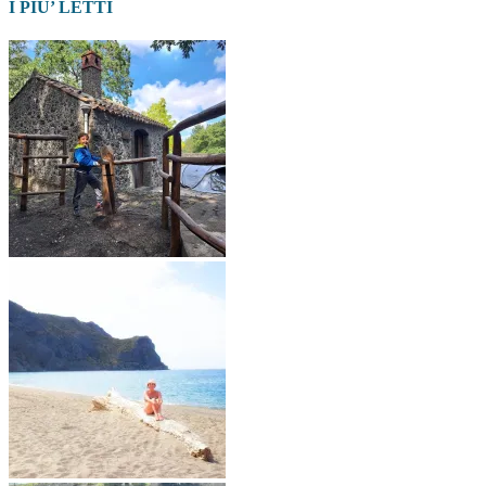
I PIU’ LETTI