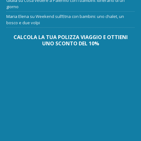
Giulia
su
Cosa vedere a Palermo con i bambini: itinerario di un
giorno
Maria Elena
su
Weekend sull’Etna con bambini: uno chalet, un
bosco e due volpi
CALCOLA LA TUA POLIZZA VIAGGIO E OTTIENI
UNO SCONTO DEL 10%