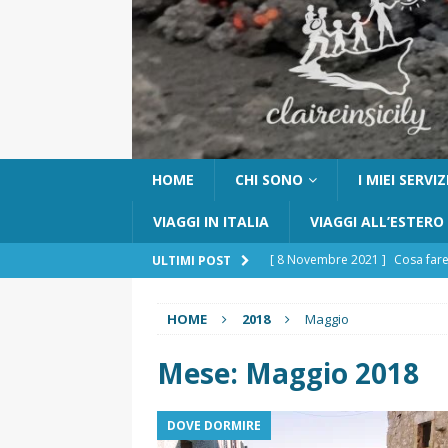
HOME
CHI SONO
I MIEI SERVIZ
VIAGGI IN ITALIA
VIAGGI ALL’ESTERO
[ 8 Novembre 2021 ]
Cosa fare
ULTIMI POST
[ 24 Ottobre 2017 ]
Visitare Ca
HOME
2018
Maggio
[ 6 Maggio 2026 ]
Cascate del 
percorso e consigli utili
GITE
Mese:
Maggio 2018
[ 5 Marzo 2026 ]
Dove dormire 
DOVE DORMIRE
DOVE DORMIRE