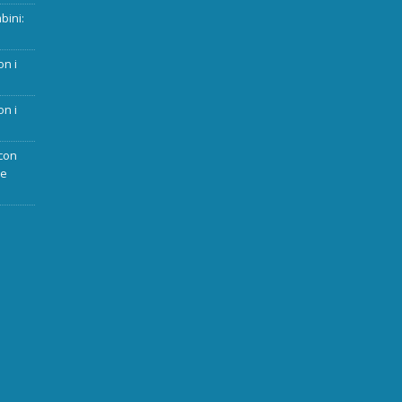
bini:
on i
on i
con
ue