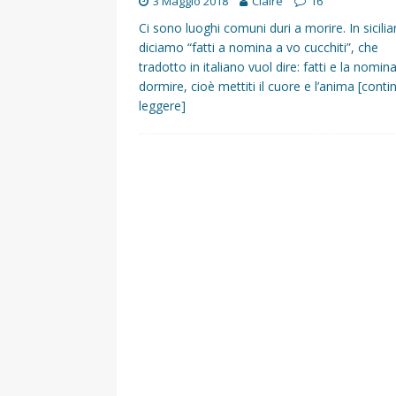
3 Maggio 2018
Claire
16
Ci sono luoghi comuni duri a morire. In sicili
diciamo “fatti a nomina a vo cucchiti”, che
tradotto in italiano vuol dire: fatti e la nomina
dormire, cioè mettiti il cuore e l’anima
[conti
leggere]