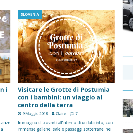
SLOVENIA
n i
Visitare le Grotte di Postumia
con i bambini: un viaggio al
centro della terra
9 Maggio 2018
Claire
7
acanze
Immagina di trovarti all’interno di un labirinto, con
la
immense gallerie, sale e passaggi sotterranei nei