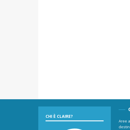
CHI È CLAIRE?
Aree a
destina