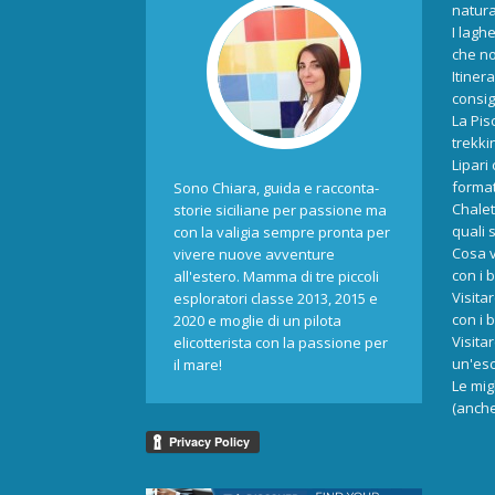
natur
I laghe
che no
Itiner
consigl
La Pis
trekki
Lipari
format
Sono Chiara, guida e racconta-
Chalet
storie siciliane per passione ma
quali 
con la valigia sempre pronta per
Cosa v
vivere nuove avventure
con i 
all'estero. Mamma di tre piccoli
Visita
esploratori classe 2013, 2015 e
con i 
2020 e moglie di un pilota
Visita
elicotterista con la passione per
un'esc
il mare!
Le mig
(anche