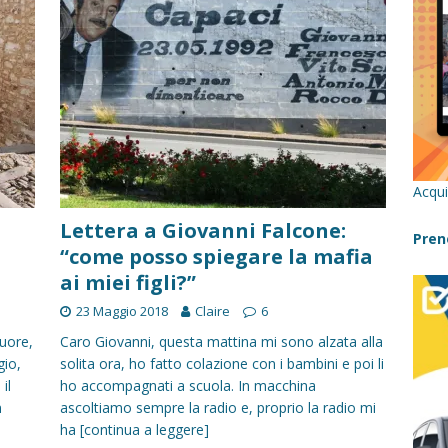
re un viaggio in Sicilia con i bambini (senza stress)
CONSIGLI
 Bivacchi sull’Etna: Guida Completa per Famiglie
SENTIERI,
C
icilia con bambini: itinerari imperdibili (+ consigli utili)- Parte 1
Acqui
a con i bambini in Sicilia, dove andare?
FATTORIE
Lettera a Giovanni Falcone:
Pren
“come posso spiegare la mafia
ai miei figli?”
a Fiumara d’Arte con i bambini, quando la natura incontra l’arte
23 Maggio 2018
Claire
6
cuore,
Caro Giovanni, questa mattina mi sono alzata alla
Sicilia con i bambini: mare, attività e tour a prova di famiglia
gio,
solita ora, ho fatto colazione con i bambini e poi li
il
ho accompagnati a scuola. In macchina
n
ascoltiamo sempre la radio e, proprio la radio mi
ha
[continua a leggere]