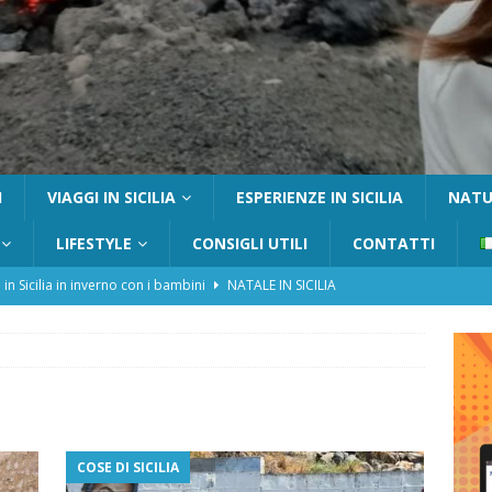
I
VIAGGI IN SICILIA
ESPERIENZE IN SICILIA
NATUR
LIFESTYLE
CONSIGLI UTILI
CONTATTI
 in Sicilia in inverno con i bambini
NATALE IN SICILIA
tania con i bambini: itinerari e consigli utili
GITE FUORI PORTA
Catafurco con bambini: guida completa su come arrivare,
 FUORI PORTA
a Pantelleria: dammusi vista mare e resort immersi nella natura
COSE DI SICILIA