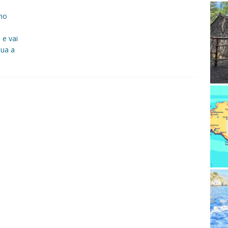
ano
 e vai
nua a