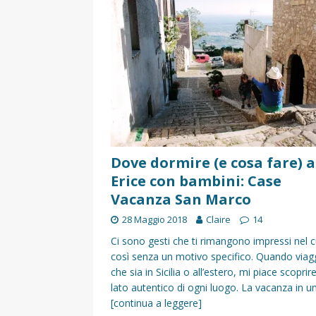
[ 17 Dicembre 2025 ]
Organizza
UTILI
[ 14 Settembre 2025 ]
Rifugi e
PARCHI NATURALI E AREE PICNI
[ 2 Aprile 2025 ]
Escursioni in S
VIAGGI IN SICILIA
[ 17 Settembre 2023 ]
Vendemmi
Dove dormire (e cosa fare) a
Erice con bambini: Case
DIDATTICHE
Vacanza San Marco
[ 19 Gennaio 2023 ]
Visitare l
28 Maggio 2018
Claire
14
VIAGGI IN SICILIA
Ci sono gesti che ti rimangono impressi nel 
[ 20 Marzo 2022 ]
Cosa fare in 
così senza un motivo specifico. Quando viag
che sia in Sicilia o all’estero, mi piace scoprire 
VIAGGI IN SICILIA
lato autentico di ogni luogo. La vacanza in u
[continua a leggere]