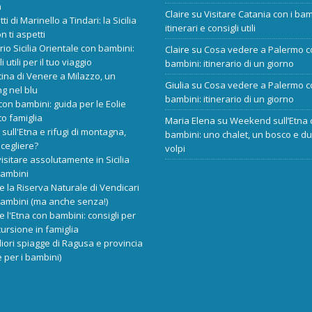
a
Claire
su
Visitare Catania con i bam
tti di Marinello a Tindari: la Sicilia
itinerari e consigli utili
n ti aspetti
ario Sicilia Orientale con bambini:
Claire
su
Cosa vedere a Palermo c
i utili per il tuo viaggio
bambini: itinerario di un giorno
cina di Venere a Milazzo, un
Giulia
su
Cosa vedere a Palermo c
ng nel blu
bambini: itinerario di un giorno
 con bambini: guida per le Eolie
o famiglia
Maria Elena
su
Weekend sull’Etna 
 sull'Etna e rifugi di montagna,
bambini: uno chalet, un bosco e d
scegliere?
volpi
isitare assolutamente in Sicilia
bambini
re la Riserva Naturale di Vendicari
bambini (ma anche senza!)
re l'Etna con bambini: consigli per
ursione in famiglia
liori spiagge di Ragusa e provincia
 per i bambini)