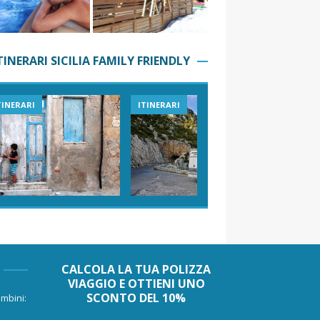
TINERARI SICILIA FAMILY FRIENDLY
TINERARI
ITINERARI
VIAGGI I
CALCOLA LA TUA POLIZZA
VIAGGIO E OTTIENI UNO
SCONTO DEL 10%
mbini: