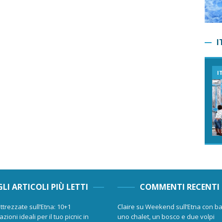
I
I
GLI ARTICOLI PIÙ LETTI
COMMENTI RECENTI
ttrezzate sull’Etna: 10+1
Claire
su
Weekend sull’Etna con ba
zioni ideali per il tuo picnic in
uno chalet, un bosco e due volpi