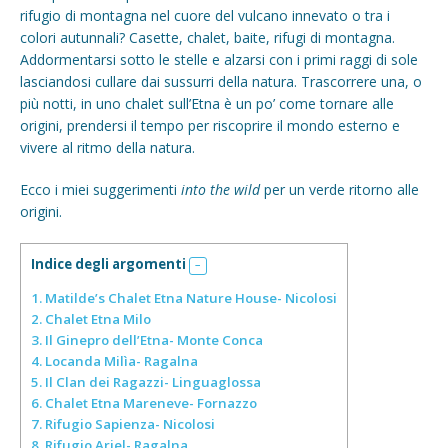
rifugio di montagna nel cuore del vulcano innevato o tra i
colori autunnali? Casette, chalet, baite, rifugi di montagna.
Addormentarsi sotto le stelle e alzarsi con i primi raggi di sole
lasciandosi cullare dai sussurri della natura. Trascorrere una, o
più notti, in uno chalet sull’Etna è un po’ come tornare alle
origini, prendersi il tempo per riscoprire il mondo esterno e
vivere al ritmo della natura.
Ecco i miei suggerimenti
into the wild
per un verde ritorno alle
origini.
Indice degli argomenti
1.
Matilde’s Chalet Etna Nature House- Nicolosi
2.
Chalet Etna Milo
3.
Il Ginepro dell’Etna- Monte Conca
4.
Locanda Milìa- Ragalna
5.
Il Clan dei Ragazzi- Linguaglossa
6.
Chalet Etna Mareneve- Fornazzo
7.
Rifugio Sapienza- Nicolosi
8.
Rifugio Ariel- Ragalna