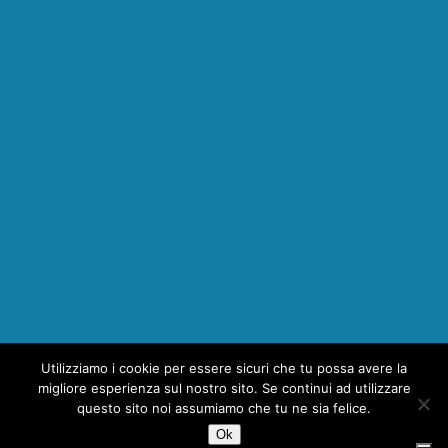
Utilizziamo i cookie per essere sicuri che tu possa avere la
1
migliore esperienza sul nostro sito. Se continui ad utilizzare
questo sito noi assumiamo che tu ne sia felice.
Ok
Copyright © 2026 | MH Magazine WordPress Theme by
MH Themes