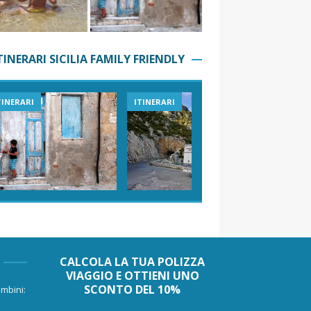
TINERARI SICILIA FAMILY FRIENDLY
TINERARI
ITINERARI
VIAGGI I
CALCOLA LA TUA POLIZZA
VIAGGIO E OTTIENI UNO
SCONTO DEL 10%
mbini: