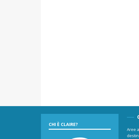
CHI È CLAIRE?
Aree a
destina