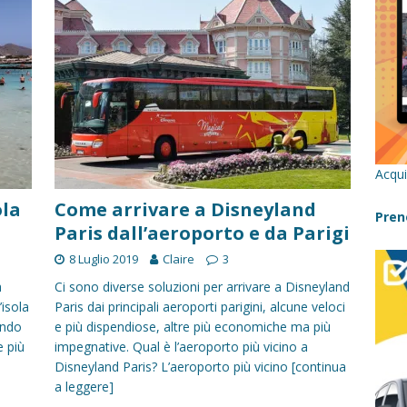
re un viaggio in Sicilia con i bambini (senza stress)
CONSIGLI
 Bivacchi sull’Etna: Guida Completa per Famiglie
SENTIERI,
C
icilia con bambini: itinerari imperdibili (+ consigli utili)- Parte 1
Acqui
a con i bambini in Sicilia, dove andare?
FATTORIE
ola
Come arrivare a Disneyland
Pren
Paris dall’aeroporto e da Parigi
8 Luglio 2019
Claire
3
a Fiumara d’Arte con i bambini, quando la natura incontra l’arte
a
Ci sono diverse soluzioni per arrivare a Disneyland
’isola
Paris dai principali aeroporti parigini, alcune veloci
Sicilia con i bambini: mare, attività e tour a prova di famiglia
ando
e più dispendiose, altre più economiche ma più
e più
impegnative. Qual è l’aeroporto più vicino a
Disneyland Paris? L’aeroporto più vicino
[continua
a leggere]