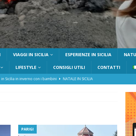
I
VIAGGI IN SICILIA
ESPERIENZE IN SICILIA
NATUR
LIFESTYLE
CONSIGLI UTILI
CONTATTI
 in Sicilia in inverno con i bambini
NATALE IN SICILIA
tania con i bambini: itinerari e consigli utili
GITE FUORI PORTA
Catafurco con bambini: guida completa su come arrivare,
 FUORI PORTA
a Pantelleria: dammusi vista mare e resort immersi nella natura
PARIGI