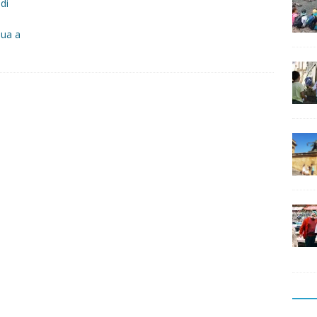
 di
nua a