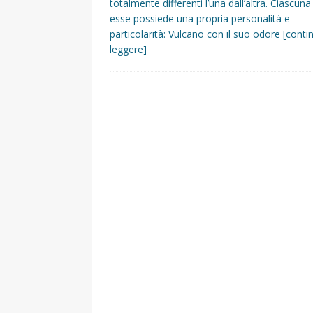
totalmente differenti l’una dall’altra. Ciascuna
esse possiede una propria personalità e
particolarità: Vulcano con il suo odore
[conti
leggere]