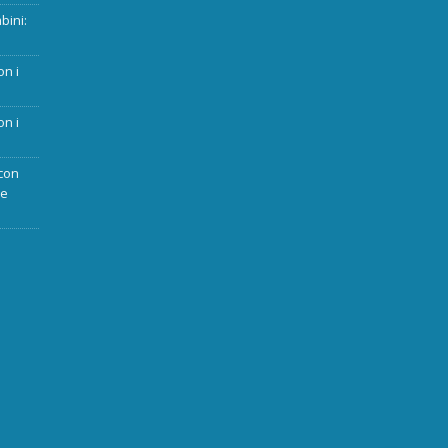
bini:
on i
on i
con
ue