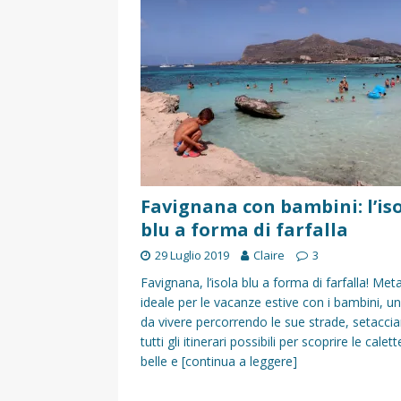
[ 17 Dicembre 2025 ]
Organizza
UTILI
[ 14 Settembre 2025 ]
Rifugi e
PARCHI NATURALI E AREE PICNI
[ 2 Aprile 2025 ]
Escursioni in S
VIAGGI IN SICILIA
[ 17 Settembre 2023 ]
Vendemmi
Favignana con bambini: l’is
blu a forma di farfalla
DIDATTICHE
29 Luglio 2019
Claire
3
[ 19 Gennaio 2023 ]
Visitare l
Favignana, l’isola blu a forma di farfalla! Met
VIAGGI IN SICILIA
ideale per le vacanze estive con i bambini, un
[ 20 Marzo 2022 ]
Cosa fare in 
da vivere percorrendo le sue strade, setacci
tutti gli itinerari possibili per scoprire le calett
VIAGGI IN SICILIA
belle e
[continua a leggere]