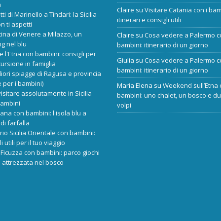
a
Claire
su
Visitare Catania con i bam
tti di Marinello a Tindari: la Sicilia
itinerari e consigli utili
n ti aspetti
cina di Venere a Milazzo, un
Claire
su
Cosa vedere a Palermo c
ng nel blu
bambini: itinerario di un giorno
re l'Etna con bambini: consigli per
Giulia
su
Cosa vedere a Palermo c
ursione in famiglia
bambini: itinerario di un giorno
liori spiagge di Ragusa e provincia
 per i bambini)
Maria Elena
su
Weekend sull’Etna 
isitare assolutamente in Sicilia
bambini: uno chalet, un bosco e d
bambini
volpi
ana con bambini: l'isola blu a
di farfalla
ario Sicilia Orientale con bambini:
i utili per il tuo viaggio
Ficuzza con bambini: parco giochi
 attrezzata nel bosco