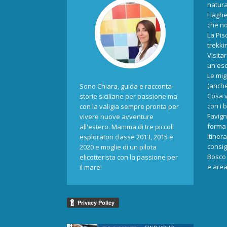
natur
I laghe
che no
La Pis
trekki
Visita
un'esc
Le mig
(anche
Sono Chiara, guida e racconta-
Cosa v
storie siciliane per passione ma
con i 
con la valigia sempre pronta per
Favign
vivere nuove avventure
forma 
all'estero. Mamma di tre piccoli
Itiner
esploratori classe 2013, 2015 e
consigl
2020 e moglie di un pilota
Bosco 
elicotterista con la passione per
e area
il mare!