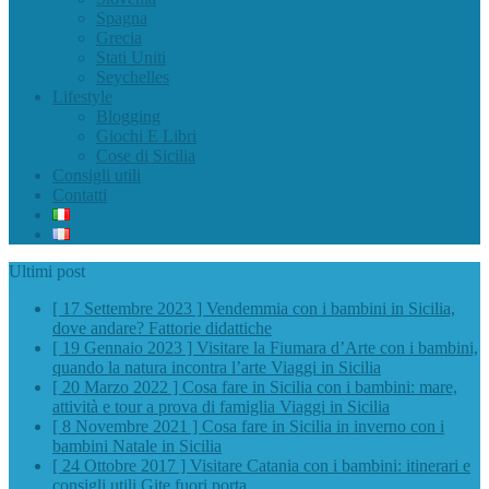
Spagna
Grecia
Stati Uniti
Seychelles
Lifestyle
Blogging
Giochi E Libri
Cose di Sicilia
Consigli utili
Contatti
Ultimi post
[ 17 Settembre 2023 ]
Vendemmia con i bambini in Sicilia,
dove andare?
Fattorie didattiche
[ 19 Gennaio 2023 ]
Visitare la Fiumara d’Arte con i bambini,
quando la natura incontra l’arte
Viaggi in Sicilia
[ 20 Marzo 2022 ]
Cosa fare in Sicilia con i bambini: mare,
attività e tour a prova di famiglia
Viaggi in Sicilia
[ 8 Novembre 2021 ]
Cosa fare in Sicilia in inverno con i
bambini
Natale in Sicilia
[ 24 Ottobre 2017 ]
Visitare Catania con i bambini: itinerari e
consigli utili
Gite fuori porta