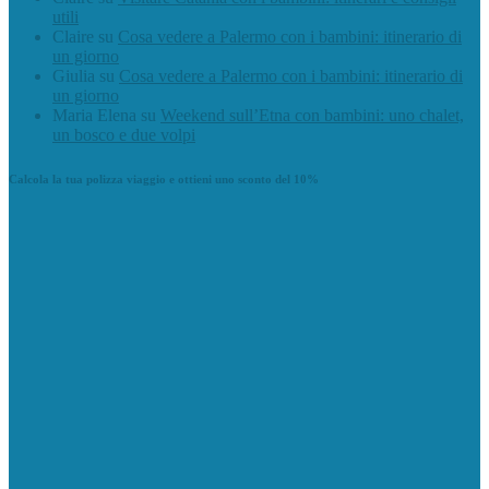
utili
Claire
su
Cosa vedere a Palermo con i bambini: itinerario di
un giorno
Giulia
su
Cosa vedere a Palermo con i bambini: itinerario di
un giorno
Maria Elena
su
Weekend sull’Etna con bambini: uno chalet,
un bosco e due volpi
Calcola la tua polizza viaggio e ottieni uno sconto del 10%