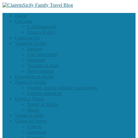
Home
Chi sono
Collaborazioni
Privacy Policy
I miei servizi
Viaggi in Sicilia
Itinerari
Gite fuori porta
Weekend
Vacanze al mare
Dove dormire
Esperienze in Sicilia
Natura in Sicilia
Sentieri, parchi naturali e aree picnic
Fattorie didattiche
Eventi e Musei
Natale in Sicilia
Musei
Viaggi in Italia
Viaggi all’estero
Francia
Germania
Slovenia