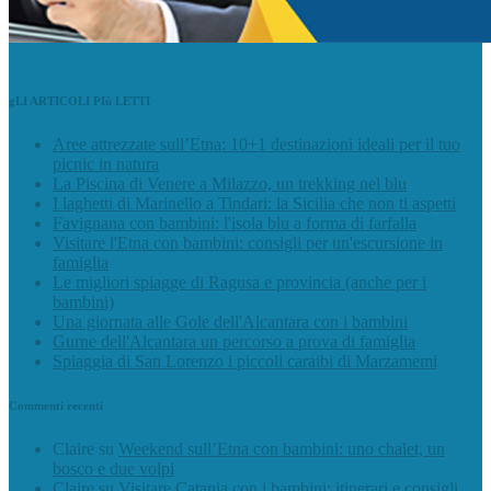
gLI ARTICOLI PIù LETTI
Aree attrezzate sull’Etna: 10+1 destinazioni ideali per il tuo
picnic in natura
La Piscina di Venere a Milazzo, un trekking nel blu
I laghetti di Marinello a Tindari: la Sicilia che non ti aspetti
Favignana con bambini: l'isola blu a forma di farfalla
Visitare l'Etna con bambini: consigli per un'escursione in
famiglia
Le migliori spiagge di Ragusa e provincia (anche per i
bambini)
Una giornata alle Gole dell'Alcantara con i bambini
Gurne dell'Alcantara un percorso a prova di famiglia
Spiaggia di San Lorenzo i piccoli caraibi di Marzamemi
Commenti recenti
Claire
su
Weekend sull’Etna con bambini: uno chalet, un
bosco e due volpi
Claire
su
Visitare Catania con i bambini: itinerari e consigli