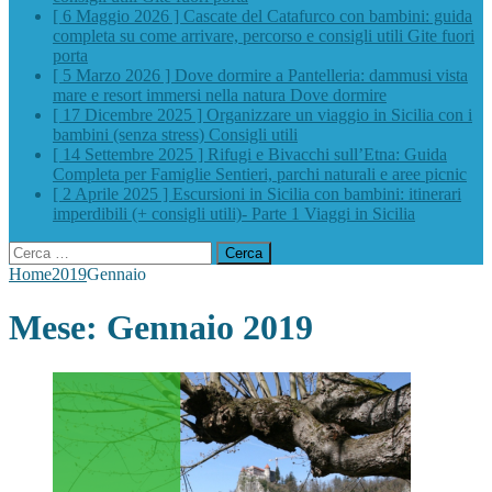
[ 6 Maggio 2026 ]
Cascate del Catafurco con bambini: guida
completa su come arrivare, percorso e consigli utili
Gite fuori
porta
[ 5 Marzo 2026 ]
Dove dormire a Pantelleria: dammusi vista
mare e resort immersi nella natura
Dove dormire
[ 17 Dicembre 2025 ]
Organizzare un viaggio in Sicilia con i
bambini (senza stress)
Consigli utili
[ 14 Settembre 2025 ]
Rifugi e Bivacchi sull’Etna: Guida
Completa per Famiglie
Sentieri, parchi naturali e aree picnic
[ 2 Aprile 2025 ]
Escursioni in Sicilia con bambini: itinerari
imperdibili (+ consigli utili)- Parte 1
Viaggi in Sicilia
Ricerca
per:
Home
2019
Gennaio
Mese:
Gennaio 2019