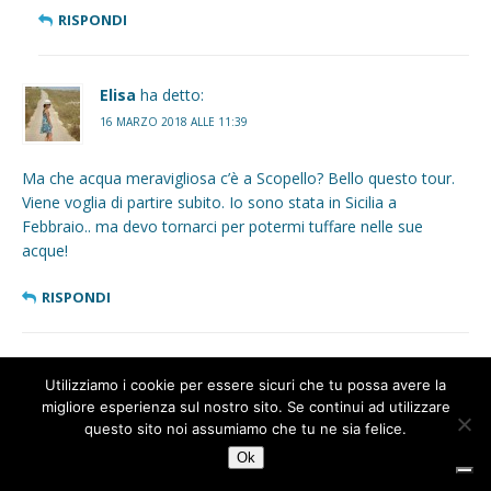
RISPONDI
Elisa
ha detto:
16 MARZO 2018 ALLE 11:39
Ma che acqua meravigliosa c’è a Scopello? Bello questo tour.
Viene voglia di partire subito. Io sono stata in Sicilia a
Febbraio.. ma devo tornarci per potermi tuffare nelle sue
acque!
RISPONDI
Giovy Malfiori
ha detto:
Utilizziamo i cookie per essere sicuri che tu possa avere la
18 MARZO 2018 ALLE 15:57
1
migliore esperienza sul nostro sito. Se continui ad utilizzare
questo sito noi assumiamo che tu ne sia felice.
Una cosa bella degli itinerari per bimbi è che vanno bene anche
Ok
per chi non ha bambini. Come me. Le saline siciliane sono