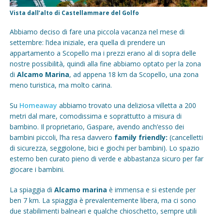
Vista dall’alto di Castellammare del Golfo
Abbiamo deciso di fare una piccola vacanza nel mese di
settembre: l’idea iniziale, era quella di prendere un
appartamento a Scopello ma i prezzi erano al di sopra delle
nostre possibilità, quindi alla fine abbiamo optato per la zona
di
Alcamo Marina
, ad appena 18 km da Scopello, una zona
meno turistica, ma molto carina.
Su
Homeaway
abbiamo trovato una deliziosa villetta a 200
metri dal mare, comodissima e soprattutto a misura di
bambino. Il proprietario, Gaspare, avendo anch’esso dei
bambini piccoli, l’ha resa davvero
family friendly:
(cancelletti
di sicurezza, seggiolone, bici e giochi per bambini). Lo spazio
esterno ben curato pieno di verde e abbastanza sicuro per far
giocare i bambini.
La spiaggia di
Alcamo marina
è immensa e si estende per
ben 7 km. La spiaggia è prevalentemente libera, ma ci sono
due stabilimenti balneari e qualche chioschetto, sempre utili