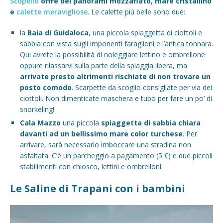
Scopello
offre dei panorami mozzafiato, mare cristallino
e
calette meravigliose
. Le calette più belle sono due:
la
Baia di Guidaloca
, una piccola spiaggetta di ciottoli e
sabbia con vista sugli imponenti faraglioni e l’antica tonnara.
Qui avrete la possibilità di noleggiare lettino e ombrellone
oppure rilassarvi sulla parte della spiaggia libera, ma
arrivate presto altrimenti rischiate di non trovare un
posto comodo
. Scarpette da scoglio consigliate per via dei
ciottoli. Non dimenticate maschera e tubo per fare un po’ di
snorkeling!
Cala Mazzo
una piccola
spiaggetta di sabbia chiara
davanti ad un bellissimo mare color turchese
. Per
arrivare, sarà necessario imboccare una stradina non
asfaltata. C’è un parcheggio a pagamento (5 €) e due piccoli
stabilimenti con chiosco, lettini e ombrelloni.
Le Saline di Trapani con i bambini