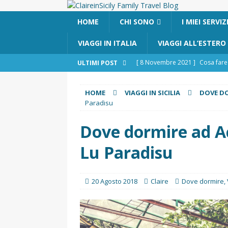
HOME
CHI SONO
I MIEI SERVIZ
VIAGGI IN ITALIA
VIAGGI ALL’ESTERO
[ 8 Novembre 2021 ]
Cosa fare 
ULTIMI POST
[ 24 Ottobre 2017 ]
Visitare Cat
HOME
VIAGGI IN SICILIA
DOVE D
[ 6 Maggio 2026 ]
Cascate del 
Paradisu
percorso e consigli utili
GITE
Dove dormire ad Ac
[ 5 Marzo 2026 ]
Dove dormire 
Lu Paradisu
DOVE DORMIRE
[ 17 Dicembre 2025 ]
Organizza
20 Agosto 2018
Claire
Dove dormire
,
UTILI
[ 14 Settembre 2025 ]
Rifugi e 
PARCHI NATURALI E AREE PICNI