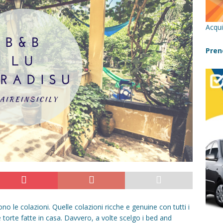
cilia con bambini: itinerari imperdibili (+ consigli utili)- Parte 1
Acqui
a con i bambini in Sicilia, dove andare?
FATTORIE
Pren
 Fiumara d’Arte con i bambini, quando la natura incontra l’arte
Sicilia con i bambini: mare, attività e tour a prova di famiglia
o le colazioni. Quelle colazioni ricche e genuine con tutti i
le torte fatte in casa. Davvero, a volte scelgo i bed and