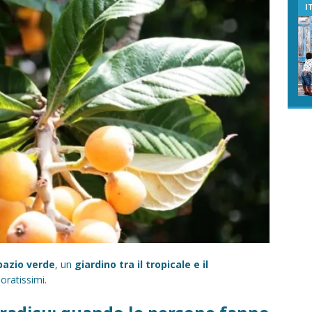
I
pazio verde
, un
giardino tra il tropicale e il
loratissimi.