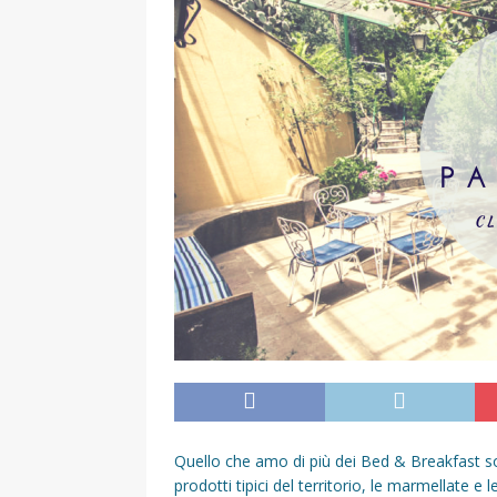
[ 2 Aprile 2025 ]
Escursioni in Si
VIAGGI IN SICILIA
[ 17 Settembre 2023 ]
Vendemmi
DIDATTICHE
[ 19 Gennaio 2023 ]
Visitare la
VIAGGI IN SICILIA
[ 20 Marzo 2022 ]
Cosa fare in 
VIAGGI IN SICILIA
Quello che amo di più dei Bed & Breakfast son
prodotti tipici del territorio, le marmellate e 