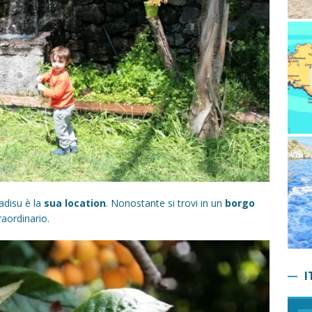
disu è la
sua location
. Nonostante si trovi in un
borgo
raordinario.
I