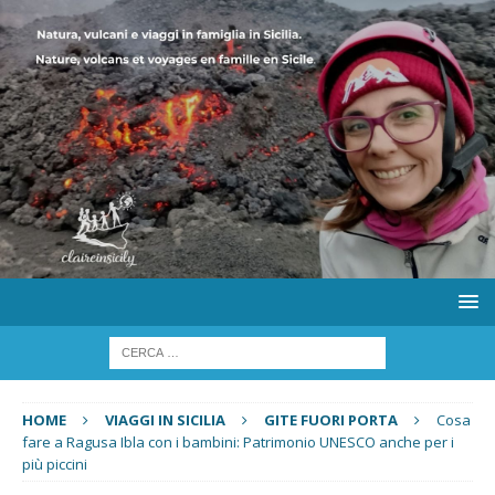
HOME
VIAGGI IN SICILIA
GITE FUORI PORTA
Cosa
fare a Ragusa Ibla con i bambini: Patrimonio UNESCO anche per i
più piccini