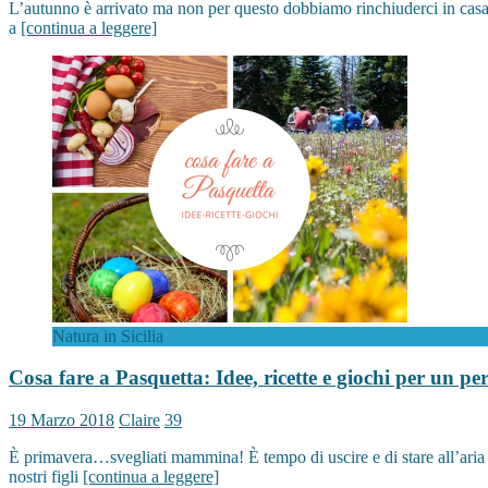
L’autunno è arrivato ma non per questo dobbiamo rinchiuderci in casa giu
a
[continua a leggere]
Natura in Sicilia
Cosa fare a Pasquetta: Idee, ricette e giochi per un per
19 Marzo 2018
Claire
39
È primavera…svegliati mammina! È tempo di uscire e di stare all’aria ape
nostri figli
[continua a leggere]