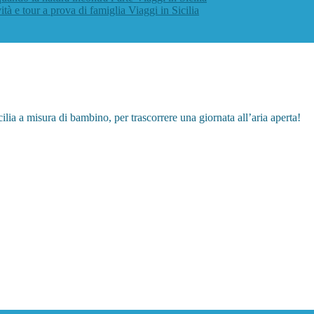
vità e tour a prova di famiglia
Viaggi in Sicilia
icilia a misura di bambino, per trascorrere una giornata all’aria aperta!