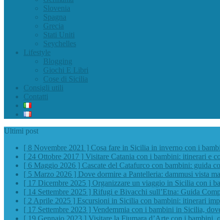
Slovenia
Spagna
Grecia
Stati Uniti
Seychelles
Lifestyle
Blogging
Giochi E Libri
Cose di Sicilia
Consigli utili
Contatti
Ultimi post
[ 8 Novembre 2021 ]
Cosa fare in Sicilia in inverno con i bamb
[ 24 Ottobre 2017 ]
Visitare Catania con i bambini: itinerari e co
[ 6 Maggio 2026 ]
Cascate del Catafurco con bambini: guida com
[ 5 Marzo 2026 ]
Dove dormire a Pantelleria: dammusi vista mar
[ 17 Dicembre 2025 ]
Organizzare un viaggio in Sicilia con i b
[ 14 Settembre 2025 ]
Rifugi e Bivacchi sull’Etna: Guida Comp
[ 2 Aprile 2025 ]
Escursioni in Sicilia con bambini: itinerari impe
[ 17 Settembre 2023 ]
Vendemmia con i bambini in Sicilia, do
[ 19 Gennaio 2023 ]
Visitare la Fiumara d’Arte con i bambini, 