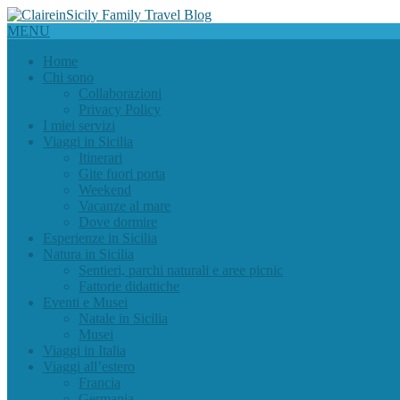
MENU
Home
Chi sono
Collaborazioni
Privacy Policy
I miei servizi
Viaggi in Sicilia
Itinerari
Gite fuori porta
Weekend
Vacanze al mare
Dove dormire
Esperienze in Sicilia
Natura in Sicilia
Sentieri, parchi naturali e aree picnic
Fattorie didattiche
Eventi e Musei
Natale in Sicilia
Musei
Viaggi in Italia
Viaggi all’estero
Francia
Germania