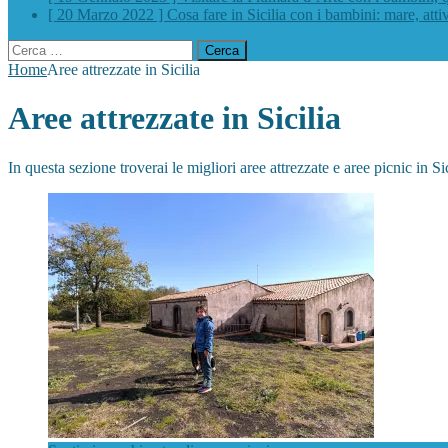
[ 20 Marzo 2022 ]
Cosa fare in Sicilia con i bambini: mare, atti
Ricerca
per:
Home
Aree attrezzate in Sicilia
Aree attrezzate in Sicilia
In questa sezione troverai le migliori aree attrezzate e aree picnic in S