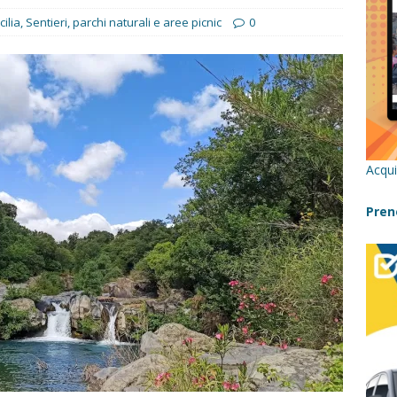
cilia
,
Sentieri, parchi naturali e aree picnic
0
 Bivacchi sull’Etna: Guida Completa per Famiglie
SENTIERI,
C
icilia con bambini: itinerari imperdibili (+ consigli utili)- Parte 1
a con i bambini in Sicilia, dove andare?
FATTORIE
Acqui
Pren
a Fiumara d’Arte con i bambini, quando la natura incontra l’arte
Sicilia con i bambini: mare, attività e tour a prova di famiglia
 in Sicilia in inverno con i bambini
NATALE IN SICILIA