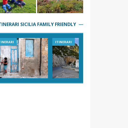
TINERARI SICILIA FAMILY FRIENDLY
ITINERARI
VIAGGI IN SICILIA
ESPERIE