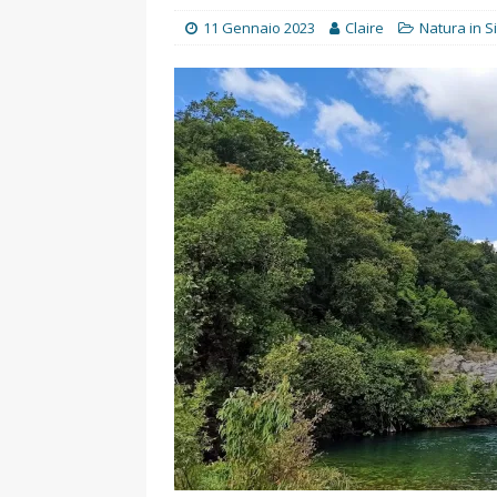
UTILI
11 Gennaio 2023
Claire
Natura in Si
[ 14 Settembre 2025 ]
Rifugi e
PARCHI NATURALI E AREE PICNI
[ 2 Aprile 2025 ]
Escursioni in S
VIAGGI IN SICILIA
[ 17 Settembre 2023 ]
Vendemmi
DIDATTICHE
[ 19 Gennaio 2023 ]
Visitare l
VIAGGI IN SICILIA
[ 20 Marzo 2022 ]
Cosa fare in 
VIAGGI IN SICILIA
[ 8 Novembre 2021 ]
Cosa fare