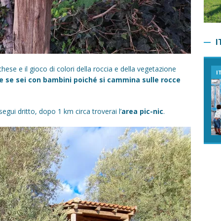
I
hese e il gioco di colori della roccia e della vegetazione
ITINERARI
 se sei con bambini poiché si cammina sulle rocce
gui dritto, dopo 1 km circa troverai l’
area pic-nic
.