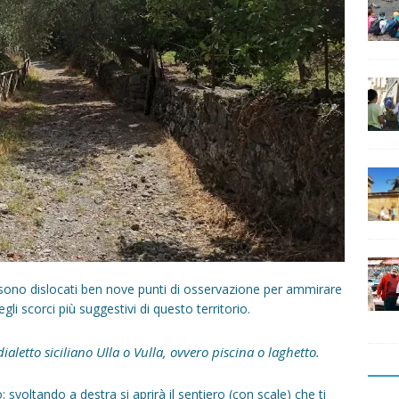
e sono dislocati ben nove punti di osservazione per ammirare
li scorci più suggestivi di questo territorio.
ialetto siciliano
Ulla o Vulla,
ovvero piscina o laghetto.
o: svoltando a destra si aprirà il sentiero (con scale) che ti