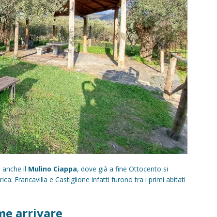
e anche il
Mulino Ciappa
, dove già a fine Ottocento si
ca: Francavilla e Castiglione infatti furono tra i primi abitati
me arrivare