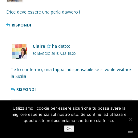
Erice deve essere una perla davvero !
RISPONDI
Claire
ha detto:
30 MAGGIO 2018 ALLE 15:20
Te lo confermo, una tappa indispensabile se si vuole visitare
la Sicilia
RISPONDI
Utilizziamo i cookie per essere sicuri che tu possa avere la
Stefania - Piedini in Viaggio
ha detto:
1
migliore esperienza sul nostro sito. Se continui ad utilizzare
29 MAGGIO 2018 ALLE 20:34
questo sito noi assumiamo che tu ne sia felice.
Ok
Che sogno dev essere Erice! E che bello trovare una casa