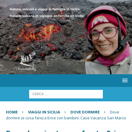
HOME
VIAGGI IN SICILIA
DOVE DORMIRE
Dove
dormire (e cosa fare) a Erice con bambini: Case Vacanza San Marco