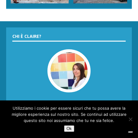
CHI È CLAIRE?
Sono Chiara, guida e racconta-storie siciliane per passione
Utilizziamo i cookie per essere sicuri che tu possa avere la
ma con la valigia sempre pronta per vivere nuove avventure
1
migliore esperienza sul nostro sito. Se continui ad utilizzare
all'estero. Mamma di tre piccoli esploratori classe 2013, 2015
questo sito noi assumiamo che tu ne sia felice.
e 2020 e moglie di un pilota elicotterista con la passione per
il mare!
Ok