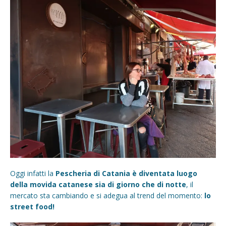
Oggi infatti la
Pescheria di Catania è diventata luogo
della movida catanese sia di giorno che di notte
, il
mercato sta cambiando e si adegua al trend del momento:
lo
street food!