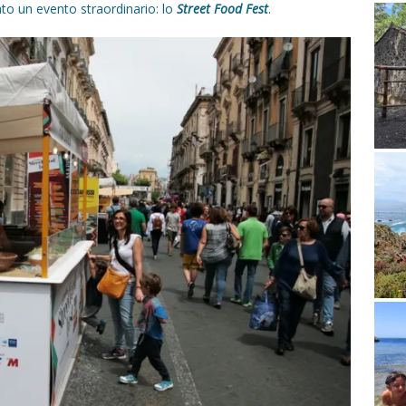
ato un evento straordinario: lo
Street Food Fest
.