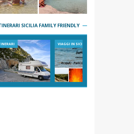
TINERARI SICILIA FAMILY FRIENDLY
IAGGI IN SICILIA
ESPERIENZE IN SICILIA
VACANZE