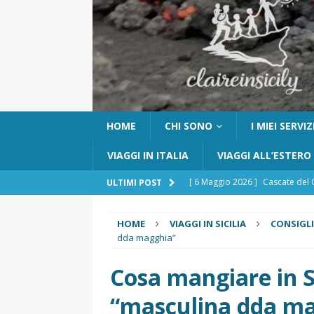
HOME
CHI SONO
I MIEI SERVIZ
VIAGGI IN ITALIA
VIAGGI ALL’ESTERO
[ 6 Maggio 2026 ]
Cascate del 
ULTIMI POST
percorso e consigli utili
GITE
[ 5 Marzo 2026 ]
Dove dormire 
HOME
VIAGGI IN SICILIA
CONSIGLI
dda magghia”
DOVE DORMIRE
Cosa mangiare in Sic
[ 17 Dicembre 2025 ]
Organizza
UTILI
“masculina dda m