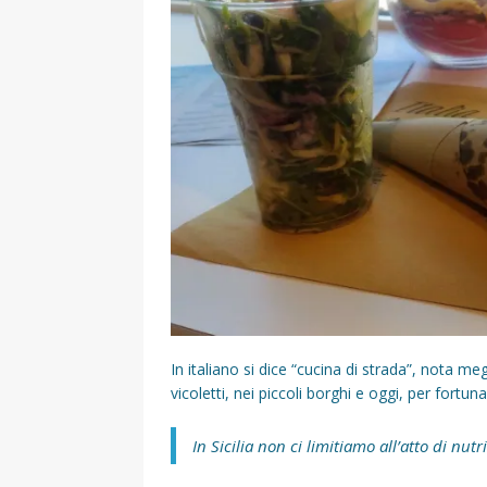
In italiano si dice “cucina di strada”, nota me
vicoletti, nei piccoli borghi e oggi, per fortuna, 
In Sicilia non ci limitiamo all’atto di nutr