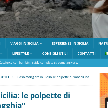
I
VIAGGI IN SICILIA
ESPERIENZE IN SICILIA
NATUR
LIFESTYLE
CONSIGLI UTILI
CONTATTI
Catafurco con bambini: guida completa su come arrivare,
 FUORI PORTA
a Pantelleria: dammusi vista mare e resort immersi nella natura
 UTILI
Cosa mangiare in Sicilia: le polpette di “masculina
ilia: le polpette di
re un viaggio in Sicilia con i bambini (senza stress)
CONSIGLI
agghia”