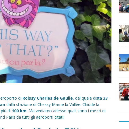
’aeroporto di
Roissy Charles de Gaulle
, dal quale dista
33
 km
dalla stazione di Chessy Marne la Vallée. Chiude la
 più di
100 km
. Ma vediamo adesso quali sono i mezzi di
 Paris da tutti gli aeroporti citati.