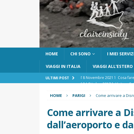
HOME
CHI SONO
I MIEI SERVIZ
VIAGGI IN ITALIA
VIAGGI ALL’ESTERO
[ 24 Ottobre 2017 ]
Visitare Ca
ULTIMI POST
[ 6 Maggio 2026 ]
Cascate del 
HOME
PARIGI
Come arrivare a Disn
percorso e consigli utili
GITE
[ 5 Marzo 2026 ]
Dove dormire 
Come arrivare a Di
DOVE DORMIRE
dall’aeroporto e da
[ 17 Dicembre 2025 ]
Organizza