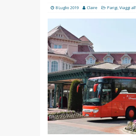
UTILI
8 Luglio 2019
Claire
Parigi
,
Viaggi al
[ 14 Settembre 2025 ]
Rifugi e
PARCHI NATURALI E AREE PICNI
[ 2 Aprile 2025 ]
Escursioni in S
VIAGGI IN SICILIA
[ 17 Settembre 2023 ]
Vendemmi
DIDATTICHE
[ 19 Gennaio 2023 ]
Visitare l
VIAGGI IN SICILIA
[ 20 Marzo 2022 ]
Cosa fare in 
VIAGGI IN SICILIA
[ 8 Novembre 2021 ]
Cosa fare