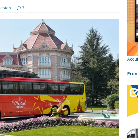
l'estero
3
 Bivacchi sull’Etna: Guida Completa per Famiglie
SENTIERI,
C
icilia con bambini: itinerari imperdibili (+ consigli utili)- Parte 1
a con i bambini in Sicilia, dove andare?
FATTORIE
Acqui
Pren
a Fiumara d’Arte con i bambini, quando la natura incontra l’arte
Sicilia con i bambini: mare, attività e tour a prova di famiglia
 in Sicilia in inverno con i bambini
NATALE IN SICILIA