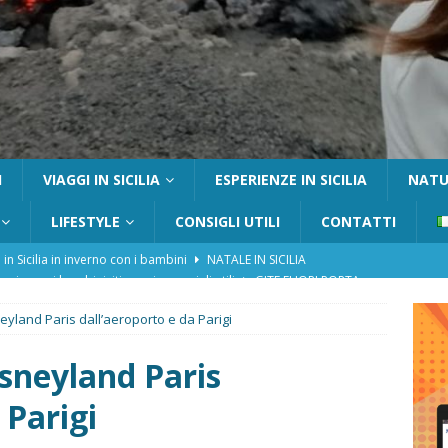
I
VIAGGI IN SICILIA
ESPERIENZE IN SICILIA
NATUR
LIFESTYLE
CONSIGLI UTILI
CONTATTI
tania con i bambini: itinerari e consigli utili
GITE FUORI PORTA
Catafurco con bambini: guida completa su come arrivare,
eyland Paris dall’aeroporto e da Parigi
 FUORI PORTA
a Pantelleria: dammusi vista mare e resort immersi nella natura
sneyland Paris
 Parigi
re un viaggio in Sicilia con i bambini (senza stress)
CONSIGLI