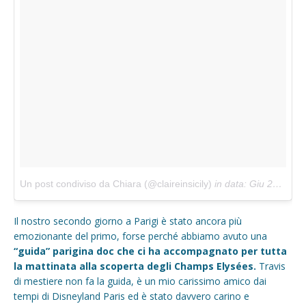
Un post condiviso da Chiara (@claireinsicily)
in data:
Giu 29, 2018 at 11:32 PDT
Il nostro secondo giorno a Parigi è stato ancora più
emozionante del primo, forse perché abbiamo avuto una
“guida” parigina doc che ci ha accompagnato per tutta
la mattinata alla scoperta degli Champs Elysées.
Travis
di mestiere non fa la guida, è un mio carissimo amico dai
tempi di Disneyland Paris ed è stato davvero carino e