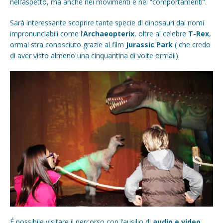
nell’aspetto, ma anche nei movimenti e nei “comportamenti”.
Sarà interessante scoprire tante specie di dinosauri dai nomi
impronunciabili come l’
Archaeopterix
, oltre al celebre
T-Rex
,
ormai stra conosciuto grazie al film
Jurassic Park
( che credo
di aver visto almeno una cinquantina di volte ormai!).
É possibile visitare il percorso con l’ausilio di
audio e video