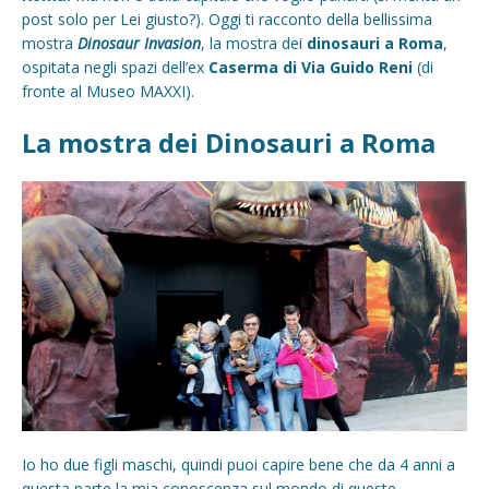
post solo per Lei giusto?). Oggi ti racconto della bellissima
mostra
Dinosaur Invasion
, la mostra dei
dinosauri a Roma
,
ospitata negli spazi dell’ex
Caserma di Via Guido Reni
(di
fronte al Museo MAXXI).
La mostra dei Dinosauri a Roma
Io ho due figli maschi, quindi puoi capire bene che da 4 anni a
questa parte la mia conoscenza sul mondo di queste