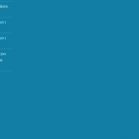
bini:
on i
on i
con
ue