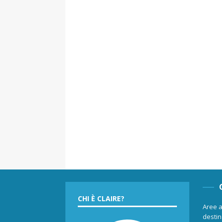
CHI È CLAIRE?
Aree a
destina