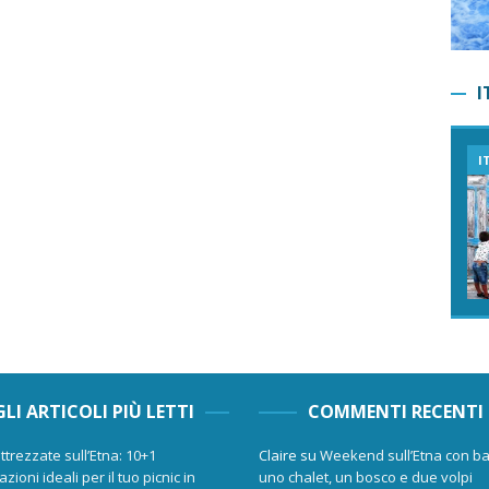
I
I
GLI ARTICOLI PIÙ LETTI
COMMENTI RECENTI
ttrezzate sull’Etna: 10+1
Claire
su
Weekend sull’Etna con ba
zioni ideali per il tuo picnic in
uno chalet, un bosco e due volpi