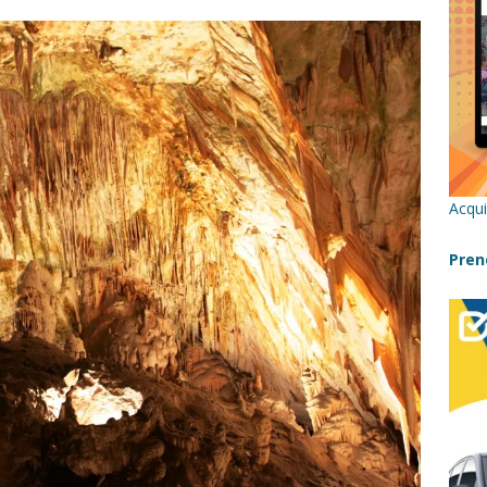
re un viaggio in Sicilia con i bambini (senza stress)
CONSIGLI
 Bivacchi sull’Etna: Guida Completa per Famiglie
SENTIERI,
C
icilia con bambini: itinerari imperdibili (+ consigli utili)- Parte 1
Acqui
a con i bambini in Sicilia, dove andare?
FATTORIE
Pren
a Fiumara d’Arte con i bambini, quando la natura incontra l’arte
Sicilia con i bambini: mare, attività e tour a prova di famiglia