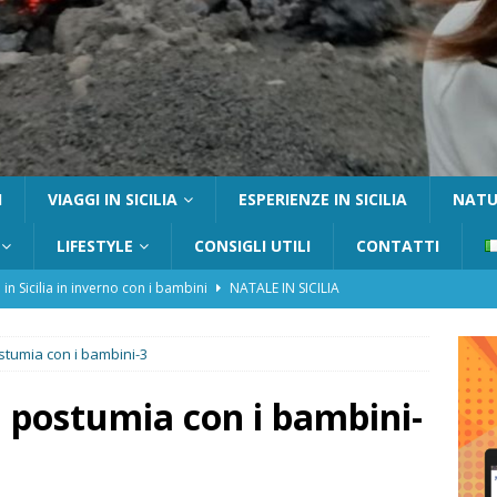
I
VIAGGI IN SICILIA
ESPERIENZE IN SICILIA
NATUR
LIFESTYLE
CONSIGLI UTILI
CONTATTI
 in Sicilia in inverno con i bambini
NATALE IN SICILIA
tania con i bambini: itinerari e consigli utili
GITE FUORI PORTA
ostumia con i bambini-3
Catafurco con bambini: guida completa su come arrivare,
 FUORI PORTA
di postumia con i bambini-
a Pantelleria: dammusi vista mare e resort immersi nella natura