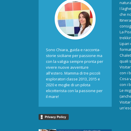
natur
I laghe
che no
Itiner
consigl
La Pis
trekki
Lipari
format
Sono Chiara, guida e racconta-
Chalet
storie siciliane per passione ma
quali 
con la valigia sempre pronta per
Visita
vivere nuove avventure
con i 
all'estero. Mamma di tre piccoli
Cosa v
esploratori classe 2013, 2015 e
con i 
2020 e moglie di un pilota
Le mig
elicotterista con la passione per
(anche
il mare!
Visita
un'esc