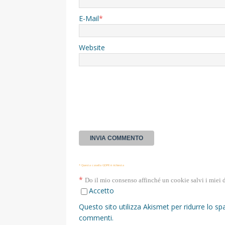
E-Mail
*
Website
* Questa casella GDPR è richiesta
*
Do il mio consenso affinché un cookie salvi i miei 
Accetto
Questo sito utilizza Akismet per ridurre lo s
commenti
.