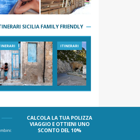
TINERARI SICILIA FAMILY FRIENDLY
TINERARI
ITINERARI
VIAGGI I
CALCOLA LA TUA POLIZZA
VIAGGIO E OTTIENI UNO
SCONTO DEL 10%
mbini: