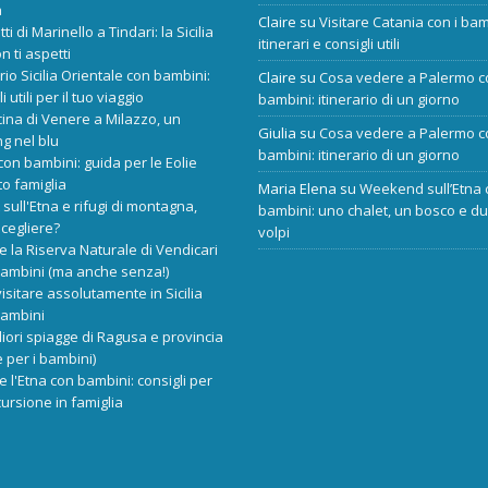
a
Claire
su
Visitare Catania con i bam
tti di Marinello a Tindari: la Sicilia
itinerari e consigli utili
n ti aspetti
ario Sicilia Orientale con bambini:
Claire
su
Cosa vedere a Palermo c
i utili per il tuo viaggio
bambini: itinerario di un giorno
cina di Venere a Milazzo, un
Giulia
su
Cosa vedere a Palermo c
ng nel blu
bambini: itinerario di un giorno
 con bambini: guida per le Eolie
o famiglia
Maria Elena
su
Weekend sull’Etna 
 sull'Etna e rifugi di montagna,
bambini: uno chalet, un bosco e d
scegliere?
volpi
re la Riserva Naturale di Vendicari
bambini (ma anche senza!)
isitare assolutamente in Sicilia
bambini
liori spiagge di Ragusa e provincia
 per i bambini)
re l'Etna con bambini: consigli per
ursione in famiglia