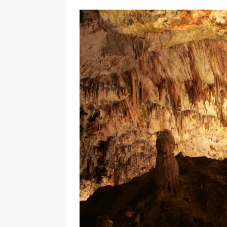
[ 17 Dicembre 2025 ]
Organizza
UTILI
[ 14 Settembre 2025 ]
Rifugi e
PARCHI NATURALI E AREE PICNI
[ 2 Aprile 2025 ]
Escursioni in S
VIAGGI IN SICILIA
[ 17 Settembre 2023 ]
Vendemmi
DIDATTICHE
[ 19 Gennaio 2023 ]
Visitare l
VIAGGI IN SICILIA
[ 20 Marzo 2022 ]
Cosa fare in 
VIAGGI IN SICILIA