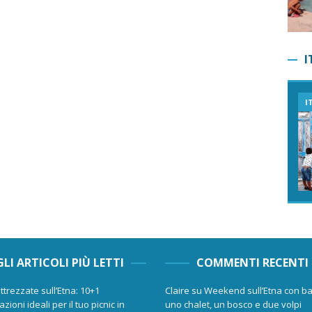
I
I
GLI ARTICOLI PIÙ LETTI
COMMENTI RECENTI
ttrezzate sull’Etna: 10+1
Claire
su
Weekend sull’Etna con ba
zioni ideali per il tuo picnic in
uno chalet, un bosco e due volpi