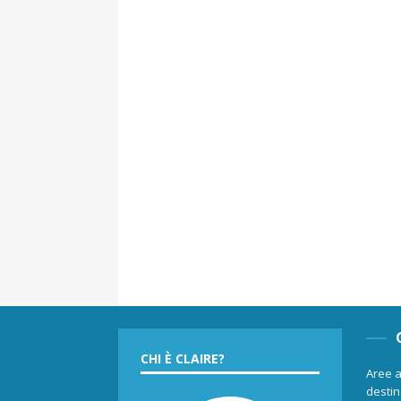
CHI È CLAIRE?
Aree a
destina