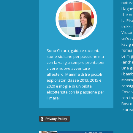
natur
I laghe
che no
La Pis
trekki
Visita
un'esc
Favign
forma 
Sono Chiara, guida e racconta-
Le mig
storie siciliane per passione ma
(anche
con la valigia sempre pronta per
Una gi
vivere nuove avventure
i bamb
all'estero. Mamma di tre piccoli
Itiner
esploratori classe 2013, 2015 e
consigl
2020 e moglie di un pilota
Cosa v
elicotterista con la passione per
con i 
il mare!
Bosco 
e area