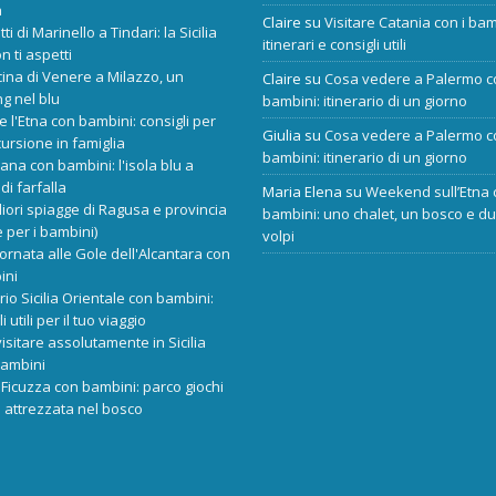
a
Claire
su
Visitare Catania con i bam
tti di Marinello a Tindari: la Sicilia
itinerari e consigli utili
n ti aspetti
cina di Venere a Milazzo, un
Claire
su
Cosa vedere a Palermo c
ng nel blu
bambini: itinerario di un giorno
re l'Etna con bambini: consigli per
Giulia
su
Cosa vedere a Palermo c
ursione in famiglia
bambini: itinerario di un giorno
ana con bambini: l'isola blu a
di farfalla
Maria Elena
su
Weekend sull’Etna 
liori spiagge di Ragusa e provincia
bambini: uno chalet, un bosco e d
 per i bambini)
volpi
ornata alle Gole dell'Alcantara con
ini
ario Sicilia Orientale con bambini:
i utili per il tuo viaggio
isitare assolutamente in Sicilia
bambini
Ficuzza con bambini: parco giochi
 attrezzata nel bosco