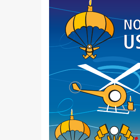
[ 17 Dicembre 2025 ]
Organizza
UTILI
[ 14 Settembre 2025 ]
Rifugi e
PARCHI NATURALI E AREE PICNI
[ 2 Aprile 2025 ]
Escursioni in S
VIAGGI IN SICILIA
[ 17 Settembre 2023 ]
Vendemmi
DIDATTICHE
[ 19 Gennaio 2023 ]
Visitare l
VIAGGI IN SICILIA
[ 20 Marzo 2022 ]
Cosa fare in 
VIAGGI IN SICILIA