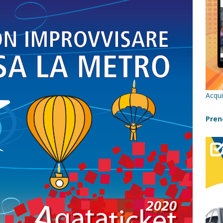
re un viaggio in Sicilia con i bambini (senza stress)
CONSIGLI
 Bivacchi sull’Etna: Guida Completa per Famiglie
SENTIERI,
C
icilia con bambini: itinerari imperdibili (+ consigli utili)- Parte 1
Acqui
a con i bambini in Sicilia, dove andare?
FATTORIE
Pren
a Fiumara d’Arte con i bambini, quando la natura incontra l’arte
Sicilia con i bambini: mare, attività e tour a prova di famiglia