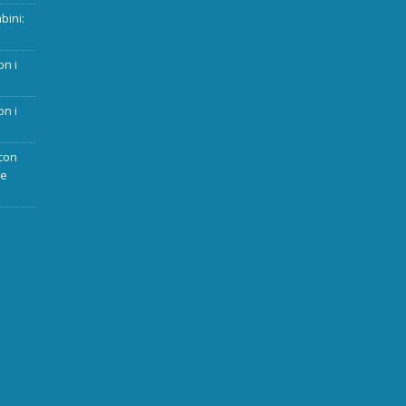
bini:
on i
on i
con
ue