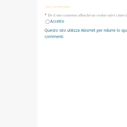
* Questa casella GDPR è richiesta
*
Do il mio consenso affinché un cookie salvi i miei 
Accetto
Questo sito utilizza Akismet per ridurre lo s
commenti
.