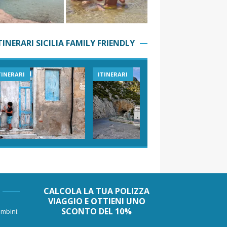
TINERARI SICILIA FAMILY FRIENDLY
TINERARI
ITINERARI
VIAGGI I
CALCOLA LA TUA POLIZZA
VIAGGIO E OTTIENI UNO
SCONTO DEL 10%
mbini: