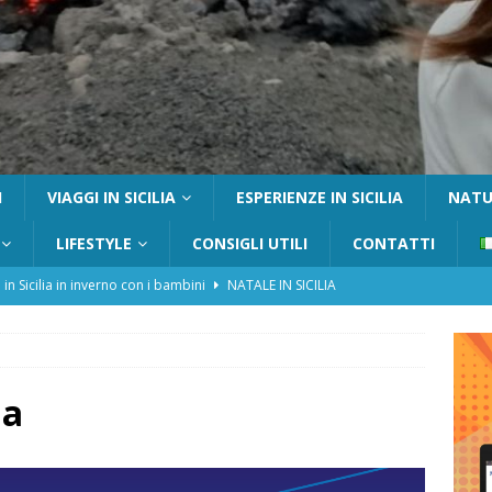
I
VIAGGI IN SICILIA
ESPERIENZE IN SICILIA
NATUR
LIFESTYLE
CONSIGLI UTILI
CONTATTI
 in Sicilia in inverno con i bambini
NATALE IN SICILIA
tania con i bambini: itinerari e consigli utili
GITE FUORI PORTA
Catafurco con bambini: guida completa su come arrivare,
 FUORI PORTA
ia
a Pantelleria: dammusi vista mare e resort immersi nella natura