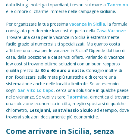
dalla lista gli hotel gattopardiani, i resort sul mare a
Taormina
e le dimore di charme immerse nelle campagne siciliane.
Per organizzare la tua prossima
vacanza in Sicilia
, la formula
consigliata per dormire low cost è quella della
Casa Vacanze
.
Trovare una casa per le vacanze in Sicilia è estremamente
facile grazie ai numerosi siti specializzati. Ma quanto costa
affittare una casa per le vacanze in Sicilia? Dipende dal tipo di
casa, dalla posizione e dai servizi offerti. Parlando di vacanze
low cost si trovano ottime soluzioni con un buon rapporto
qualità prezzo da
30 o 40 euro a notte
. Consiglio inoltre di
non focalizzarsi sulle mete più turistiche e di cercare una
sistemazione anche nelle località limitrofe. Se ad esempio
sogni
San Vito Lo Capo
, cerca una soluzione in qualche paese
nelle vicinanze. Se vuoi visitare
Taormina
, dimentica di trovare
una soluzione economica in città, meglio spostarsi di qualche
chilometro,
Letojanni, Sant’Alessio Siculo
ad esempio, dove
troverai soluzioni decisamente più economiche.
Come arrivare in Sicilia, senza