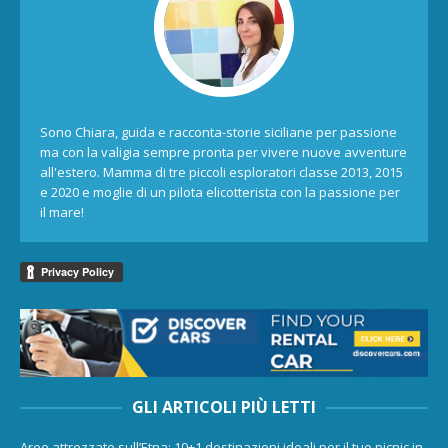
Sono Chiara, guida e racconta-storie siciliane per passione
ma con la valigia sempre pronta per vivere nuove avventure
all'estero. Mamma di tre piccoli esploratori classe 2013, 2015
e 2020 e moglie di un pilota elicotterista con la passione per
il mare!
GLI ARTICOLI PIÙ LETTI
Aree attrezzate sull’Etna: 10+1 destinazioni ideali per il tuo picnic in