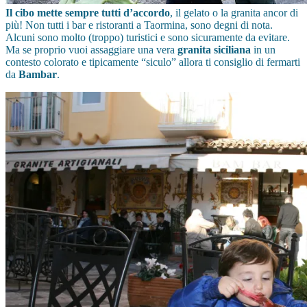
Il cibo mette sempre tutti d’accordo
, il gelato o la granita ancor di
più! Non tutti i bar e ristoranti a Taormina, sono degni di nota.
Alcuni sono molto (troppo) turistici e sono sicuramente da evitare.
Ma se proprio vuoi assaggiare una vera
granita siciliana
in un
contesto colorato e tipicamente “siculo” allora ti consiglio di fermarti
da
Bambar
.