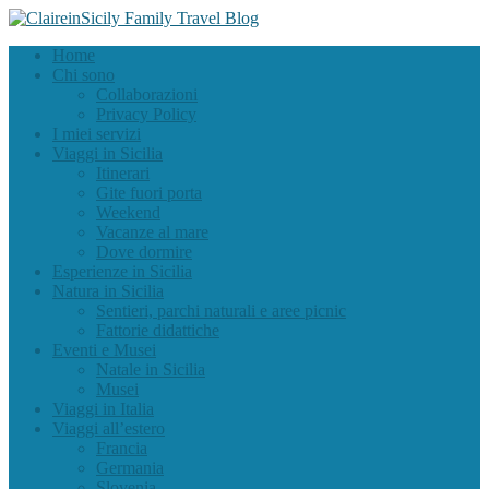
Home
Chi sono
Collaborazioni
Privacy Policy
I miei servizi
Viaggi in Sicilia
Itinerari
Gite fuori porta
Weekend
Vacanze al mare
Dove dormire
Esperienze in Sicilia
Natura in Sicilia
Sentieri, parchi naturali e aree picnic
Fattorie didattiche
Eventi e Musei
Natale in Sicilia
Musei
Viaggi in Italia
Viaggi all’estero
Francia
Germania
Slovenia