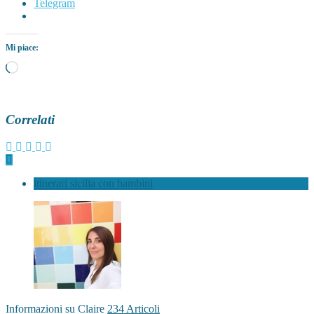
Telegram
Mi piace:
Caricamento
in
corso…
Correlati
itinerari sicilia con bambini
Informazioni su Claire
234 Articoli