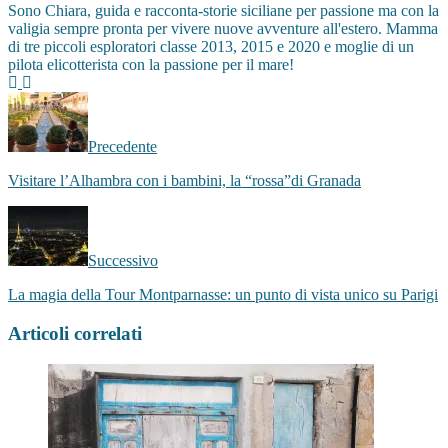
Sono Chiara, guida e racconta-storie siciliane per passione ma con la
valigia sempre pronta per vivere nuove avventure all'estero. Mamma
di tre piccoli esploratori classe 2013, 2015 e 2020 e moglie di un
pilota elicotterista con la passione per il mare!
Facebook
Instagram
Precedente
Visitare l’Alhambra con i bambini, la “rossa”di Granada
Successivo
La magia della Tour Montparnasse: un punto di vista unico su Parigi
Articoli correlati