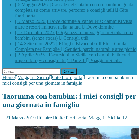
[ 6 Maggio 2026 ]
Cascate del Catafurco con bambini: guida
completa su come arrivare, percorso e consigli utili
Gite
fuori porta
[ 5 Marzo 2026 ]
Dove dormire a Pantelleria: dammusi vista
mare e resort immersi nella natura
Dove dormire
[ 17 Dicembre 2025 ]
Organizzare un viaggio in Sicilia con i
bambini (senza stress)
Consigli utili
[ 14 Settembre 2025 ]
Rifugi e Bivacchi sull’Etna: Guida
Completa per Famiglie
Sentieri, parchi naturali e aree picnic
[ 2 Aprile 2025 ]
Escursioni in Sicilia con bambini: itinerari
imperdibili (+ consigli utili)- Parte 1
Viaggi in Sicilia
Ricerca
per:
Home
Viaggi in Sicilia
Gite fuori porta
Taormina con bambini: i
miei consigli per una giornata in famiglia
Taormina con bambini: i miei consigli per
una giornata in famiglia
21 Marzo 2019
Claire
Gite fuori porta
,
Viaggi in Sicilia
2