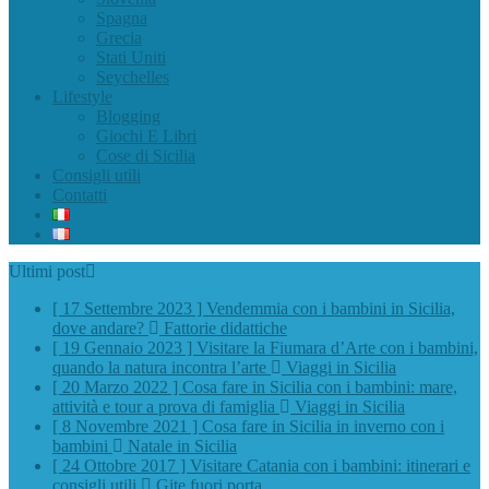
Spagna
Grecia
Stati Uniti
Seychelles
Lifestyle
Blogging
Giochi E Libri
Cose di Sicilia
Consigli utili
Contatti
Ultimi post
[ 17 Settembre 2023 ]
Vendemmia con i bambini in Sicilia,
dove andare?
Fattorie didattiche
[ 19 Gennaio 2023 ]
Visitare la Fiumara d’Arte con i bambini,
quando la natura incontra l’arte
Viaggi in Sicilia
[ 20 Marzo 2022 ]
Cosa fare in Sicilia con i bambini: mare,
attività e tour a prova di famiglia
Viaggi in Sicilia
[ 8 Novembre 2021 ]
Cosa fare in Sicilia in inverno con i
bambini
Natale in Sicilia
[ 24 Ottobre 2017 ]
Visitare Catania con i bambini: itinerari e
consigli utili
Gite fuori porta