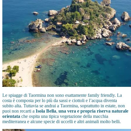
Le spiagge di Taormina non sono esattamente family friendly. La
costa è composta per lo più da sassi e ciottoli e l’acqua diventa
subito alta. Tuttavia se andrai a Taormina, soprattutto in estate, non
puoi non recarti a
Isola Bella
,
una vera e propria riserva naturale
orientata
che ospita una tipica vegetazione della macchia
mediterranea e alcune specie di uccelli e altri animali molto belli.