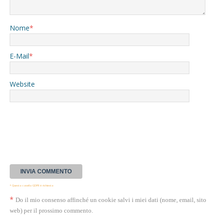
Nome
*
E-Mail
*
Website
* Questa casella GDPR è richiesta
*
Do il mio consenso affinché un cookie salvi i miei dati (nome, email, sito
web) per il prossimo commento.