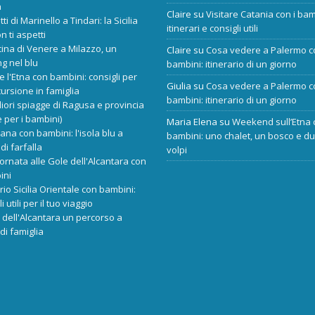
a
Claire
su
Visitare Catania con i bam
tti di Marinello a Tindari: la Sicilia
itinerari e consigli utili
n ti aspetti
cina di Venere a Milazzo, un
Claire
su
Cosa vedere a Palermo c
ng nel blu
bambini: itinerario di un giorno
re l'Etna con bambini: consigli per
Giulia
su
Cosa vedere a Palermo c
ursione in famiglia
bambini: itinerario di un giorno
liori spiagge di Ragusa e provincia
 per i bambini)
Maria Elena
su
Weekend sull’Etna 
ana con bambini: l'isola blu a
bambini: uno chalet, un bosco e d
di farfalla
volpi
ornata alle Gole dell'Alcantara con
ini
ario Sicilia Orientale con bambini:
i utili per il tuo viaggio
dell'Alcantara un percorso a
di famiglia