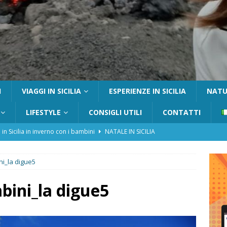
I
VIAGGI IN SICILIA
ESPERIENZE IN SICILIA
NATUR
LIFESTYLE
CONSIGLI UTILI
CONTATTI
 in Sicilia in inverno con i bambini
NATALE IN SICILIA
tania con i bambini: itinerari e consigli utili
GITE FUORI PORTA
ni_la digue5
Catafurco con bambini: guida completa su come arrivare,
 FUORI PORTA
bini_la digue5
a Pantelleria: dammusi vista mare e resort immersi nella natura