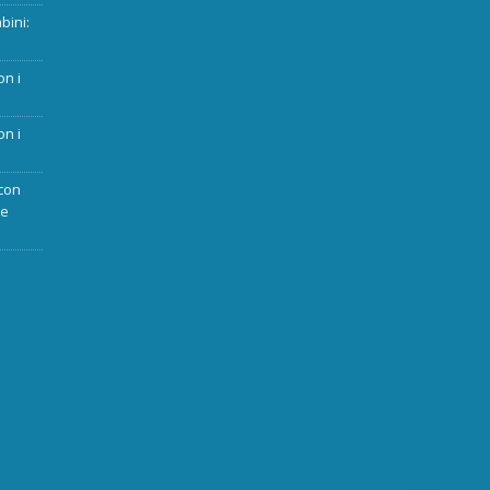
bini:
on i
on i
con
ue