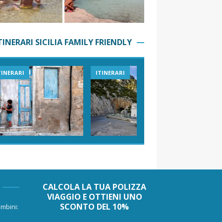
TINERARI SICILIA FAMILY FRIENDLY
TINERARI
ITINERARI
VIAGGI I
CALCOLA LA TUA POLIZZA
VIAGGIO E OTTIENI UNO
SCONTO DEL 10%
mbini: