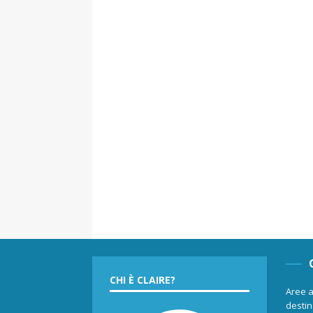
CHI È CLAIRE?
Aree a
destina