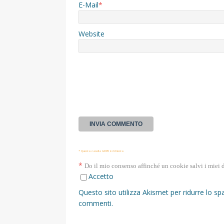
E-Mail
*
Website
* Questa casella GDPR è richiesta
*
Do il mio consenso affinché un cookie salvi i miei 
Accetto
Questo sito utilizza Akismet per ridurre lo s
commenti
.