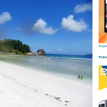
re un viaggio in Sicilia con i bambini (senza stress)
CONSIGLI
 Bivacchi sull’Etna: Guida Completa per Famiglie
SENTIERI,
C
icilia con bambini: itinerari imperdibili (+ consigli utili)- Parte 1
Acqui
a con i bambini in Sicilia, dove andare?
FATTORIE
Pren
a Fiumara d’Arte con i bambini, quando la natura incontra l’arte
Sicilia con i bambini: mare, attività e tour a prova di famiglia