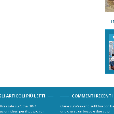
I
I
GLI ARTICOLI PIÙ LETTI
COMMENTI RECENTI
ttrezzate sull’Etna: 10+1
Claire
su
Weekend sull’Etna con ba
zioni ideali per il tuo picnic in
uno chalet, un bosco e due volpi