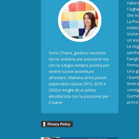
natur
I laghe
che no
La Pis
trekki
Visita
un'esc
Le mig
(anche
Sono Chiara, guida e racconta-
Favign
storie siciliane per passione ma
forma 
con la valigia sempre pronta per
Una gi
vivere nuove avventure
i bamb
all'estero. Mamma di tre piccoli
Itiner
esploratori classe 2013, 2015 e
consigl
2020 e moglie di un pilota
Gurne 
elicotterista con la passione per
prova 
il mare!