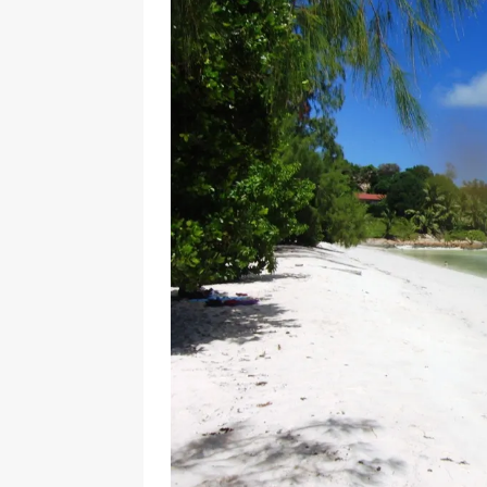
[ 17 Dicembre 2025 ]
Organizza
UTILI
[ 14 Settembre 2025 ]
Rifugi e
PARCHI NATURALI E AREE PICNI
[ 2 Aprile 2025 ]
Escursioni in S
VIAGGI IN SICILIA
[ 17 Settembre 2023 ]
Vendemmi
DIDATTICHE
[ 19 Gennaio 2023 ]
Visitare l
VIAGGI IN SICILIA
[ 20 Marzo 2022 ]
Cosa fare in 
VIAGGI IN SICILIA