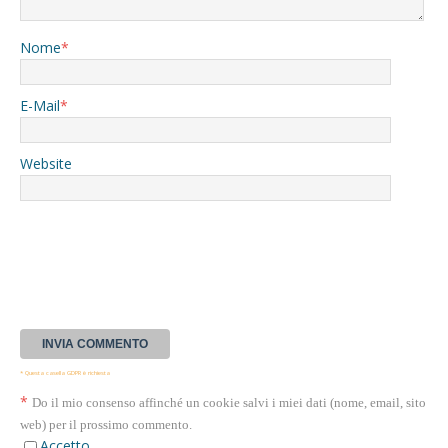
Nome
*
E-Mail
*
Website
* Questa casella GDPR è richiesta
*
Do il mio consenso affinché un cookie salvi i miei dati (nome, email, sito
web) per il prossimo commento.
Accetto