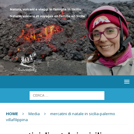
HOME
Media
mercatini di natale in sicilia-palermo
villafilippina