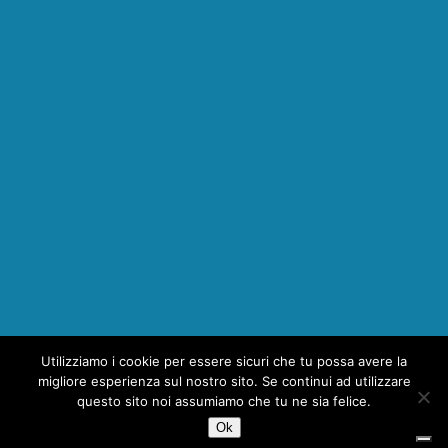
Utilizziamo i cookie per essere sicuri che tu possa avere la
1
migliore esperienza sul nostro sito. Se continui ad utilizzare
questo sito noi assumiamo che tu ne sia felice.
Ok
Copyright © 2026 | MH Magazine WordPress Theme by
MH Themes