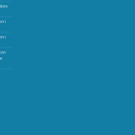
bini:
on i
on i
con
ue