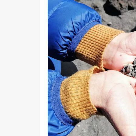
[ 17 Dicembre 2025 ]
Organizza
UTILI
[ 14 Settembre 2025 ]
Rifugi e
PARCHI NATURALI E AREE PICNI
[ 2 Aprile 2025 ]
Escursioni in S
VIAGGI IN SICILIA
[ 17 Settembre 2023 ]
Vendemmi
DIDATTICHE
[ 19 Gennaio 2023 ]
Visitare l
VIAGGI IN SICILIA
[ 20 Marzo 2022 ]
Cosa fare in 
VIAGGI IN SICILIA