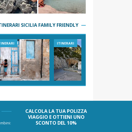
TINERARI SICILIA FAMILY FRIENDLY
TINERARI
ITINERARI
VIAGGI I
CALCOLA LA TUA POLIZZA
VIAGGIO E OTTIENI UNO
SCONTO DEL 10%
mbini: