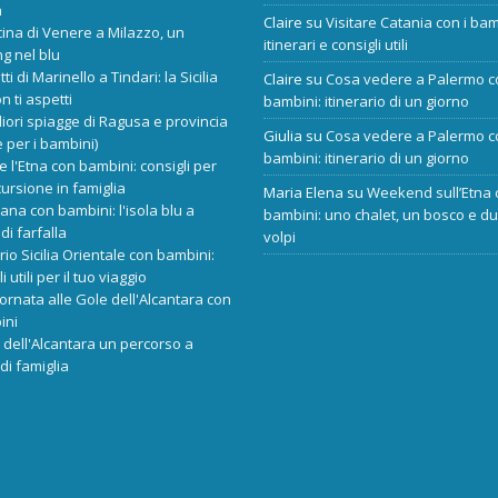
a
Claire
su
Visitare Catania con i bam
cina di Venere a Milazzo, un
itinerari e consigli utili
ng nel blu
tti di Marinello a Tindari: la Sicilia
Claire
su
Cosa vedere a Palermo c
n ti aspetti
bambini: itinerario di un giorno
liori spiagge di Ragusa e provincia
Giulia
su
Cosa vedere a Palermo c
 per i bambini)
bambini: itinerario di un giorno
re l'Etna con bambini: consigli per
ursione in famiglia
Maria Elena
su
Weekend sull’Etna 
ana con bambini: l'isola blu a
bambini: uno chalet, un bosco e d
di farfalla
volpi
ario Sicilia Orientale con bambini:
i utili per il tuo viaggio
ornata alle Gole dell'Alcantara con
ini
dell'Alcantara un percorso a
di famiglia