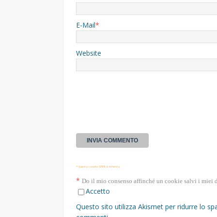
E-Mail
*
Website
* Questa casella GDPR è richiesta
*
Do il mio consenso affinché un cookie salvi i miei 
Accetto
Questo sito utilizza Akismet per ridurre lo s