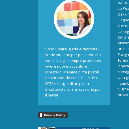
natur
La Pis
trekki
I laghe
che no
Le mig
(anche
Visita
un'esc
Sono Chiara, guida e racconta-
Favign
storie siciliane per passione ma
forma 
con la valigia sempre pronta per
Itiner
vivere nuove avventure
consigl
all'estero. Mamma di tre piccoli
Una gi
esploratori classe 2013, 2015 e
i bamb
2020 e moglie di un pilota
Gurne 
elicotterista con la passione per
prova 
il mare!