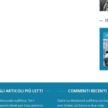
I
I
GLI ARTICOLI PIÙ LETTI
COMMENTI RECENTI
ttrezzate sull’Etna: 10+1
Claire
su
Weekend sull’Etna con ba
zioni ideali per il tuo picnic in
uno chalet, un bosco e due volpi