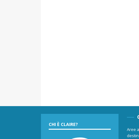
CHI È CLAIRE?
Aree a
destina