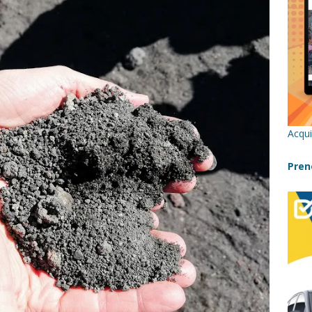
re un viaggio in Sicilia con i bambini (senza stress)
CONSIGLI
 Bivacchi sull’Etna: Guida Completa per Famiglie
SENTIERI,
C
icilia con bambini: itinerari imperdibili (+ consigli utili)- Parte 1
Acqui
a con i bambini in Sicilia, dove andare?
FATTORIE
Pren
a Fiumara d’Arte con i bambini, quando la natura incontra l’arte
Sicilia con i bambini: mare, attività e tour a prova di famiglia