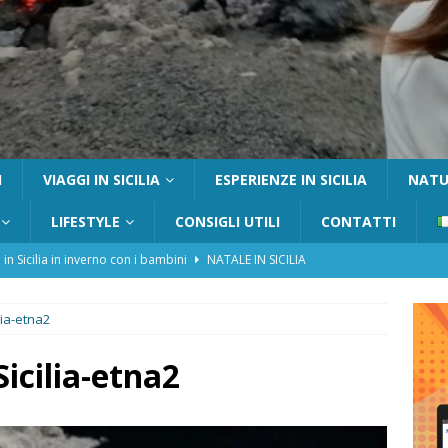
I
VIAGGI IN SICILIA
ESPERIENZE IN SICILIA
NATUR
LIFESTYLE
CONSIGLI UTILI
CONTATTI
 in Sicilia in inverno con i bambini
NATALE IN SICILIA
tania con i bambini: itinerari e consigli utili
GITE FUORI PORTA
ilia-etna2
Catafurco con bambini: guida completa su come arrivare,
 FUORI PORTA
Sicilia-etna2
a Pantelleria: dammusi vista mare e resort immersi nella natura