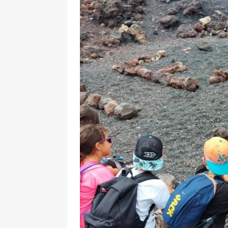
DOVE DORMIRE
[ 17 Dicembre 2025 ]
Organizzare
UTILI
[ 14 Settembre 2025 ]
Rifugi e B
NATURALI E AREE PICNIC
[ 2 Aprile 2025 ]
Escursioni in Sic
VIAGGI IN SICILIA