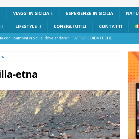
I
VIAGGI IN SICILIA
ESPERIENZE IN SICILIA
NATUR
LIFESTYLE
CONSIGLI UTILI
CONTATTI
 con i bambini in Sicilia, dove andare?
FATTORIE DIDATTICHE
Fiumara d’Arte con i bambini, quando la natura incontra l’arte
etna
cilia con i bambini: mare, attività e tour a prova di famiglia
ilia-etna
n Sicilia in inverno con i bambini
NATALE IN SICILIA
nia con i bambini: itinerari e consigli utili
GITE FUORI PORTA
atafurco con bambini: guida completa su come arrivare, percorso
TA
Pantelleria: dammusi vista mare e resort immersi nella natura