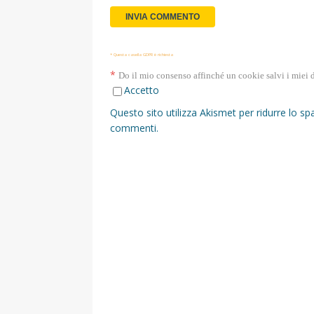
* Questa casella GDPR è richiesta
*
Do il mio consenso affinché un cookie salvi i miei 
Accetto
Questo sito utilizza Akismet per ridurre lo s
commenti
.