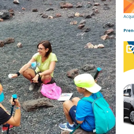
 un viaggio in Sicilia con i bambini (senza stress)
CONSIGLI
Acqui
Pren
ivacchi sull’Etna: Guida Completa per Famiglie
SENTIERI, PARCHI
ilia con bambini: itinerari imperdibili (+ consigli utili)- Parte 1