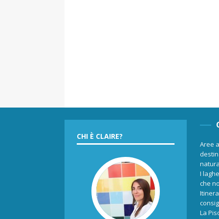
CHI È CLAIRE?
Aree a
destina
natur
I laghe
che no
Itiner
consigl
La Pis