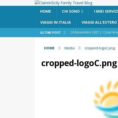
HOME
CHI SONO
I MIEI SERVIZ
VIAGGI IN ITALIA
VIAGGI ALL’ESTERO
[ 8 Novembre 2021 ]
Cosa fare 
ULTIMI POST
[ 24 Ottobre 2017 ]
Visitare Cat
HOME
Media
cropped-logoC.png
[ 6 Maggio 2026 ]
Cascate del 
percorso e consigli utili
GITE
cropped-logoC.png
[ 5 Marzo 2026 ]
Dove dormire 
DOVE DORMIRE
[ 17 Dicembre 2025 ]
Organizza
UTILI
[ 14 Settembre 2025 ]
Rifugi e 
PARCHI NATURALI E AREE PICNI