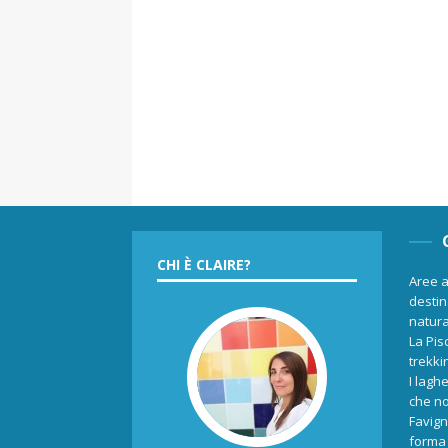
CHI È CLAIRE?
Aree a
destina
natur
La Pis
trekki
I laghe
che no
Favign
forma 