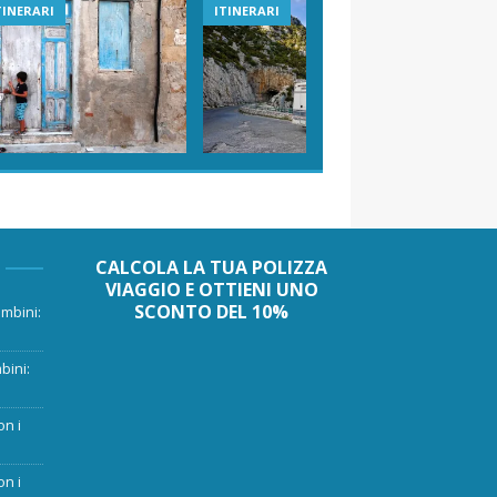
TINERARI
ITINERARI
VIAGGI I
CALCOLA LA TUA POLIZZA
VIAGGIO E OTTIENI UNO
SCONTO DEL 10%
mbini:
bini:
on i
on i