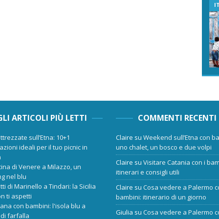
I
GLI ARTICOLI PIÙ LETTI
COMMENTI RECENTI
ttrezzate sull’Etna: 10+1
Claire
su
Weekend sull’Etna con ba
zioni ideali per il tuo picnic in
uno chalet, un bosco e due volpi
a
Claire
su
Visitare Catania con i bam
cina di Venere a Milazzo, un
itinerari e consigli utili
ng nel blu
tti di Marinello a Tindari: la Sicilia
Claire
su
Cosa vedere a Palermo c
n ti aspetti
bambini: itinerario di un giorno
ana con bambini: l'isola blu a
Giulia
su
Cosa vedere a Palermo c
di farfalla