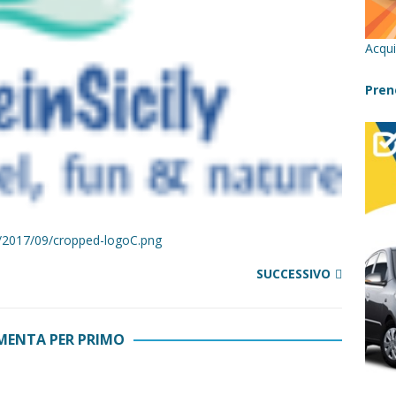
cilia con bambini: itinerari imperdibili (+ consigli utili)- Parte 1
Acqui
a con i bambini in Sicilia, dove andare?
FATTORIE
Pren
 Fiumara d’Arte con i bambini, quando la natura incontra l’arte
Sicilia con i bambini: mare, attività e tour a prova di famiglia
ds/2017/09/cropped-logoC.png
SUCCESSIVO
ENTA PER PRIMO