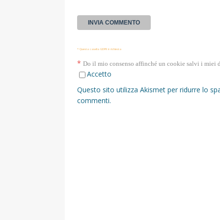
* Questa casella GDPR è richiesta
*
Do il mio consenso affinché un cookie salvi i miei 
Accetto
Questo sito utilizza Akismet per ridurre lo s
commenti
.