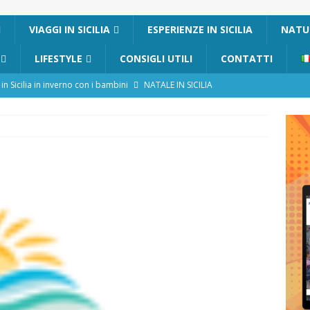
I
VIAGGI IN SICILIA
ESPERIENZE IN SICILIA
NATUR
LIFESTYLE
CONSIGLI UTILI
CONTATTI
in Sicilia in inverno con i bambini
NATALE IN SICILIA
ania con i bambini: itinerari e consigli utili
GITE FUORI PORTA
Catafurco con bambini: guida completa su come arrivare,
 FUORI PORTA
a Pantelleria: dammusi vista mare e resort immersi nella natura
re un viaggio in Sicilia con i bambini (senza stress)
CONSIGLI
Bivacchi sull’Etna: Guida Completa per Famiglie
SENTIERI,
C