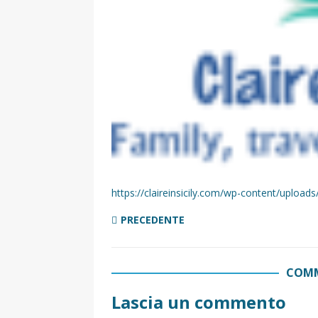
[ 2 Aprile 2025 ]
Escursioni in Si
VIAGGI IN SICILIA
[ 17 Settembre 2023 ]
Vendemmi
DIDATTICHE
[ 19 Gennaio 2023 ]
Visitare la
VIAGGI IN SICILIA
[ 20 Marzo 2022 ]
Cosa fare in 
VIAGGI IN SICILIA
https://claireinsicily.com/wp-content/uploa
PRECEDENTE
COMM
Lascia un commento