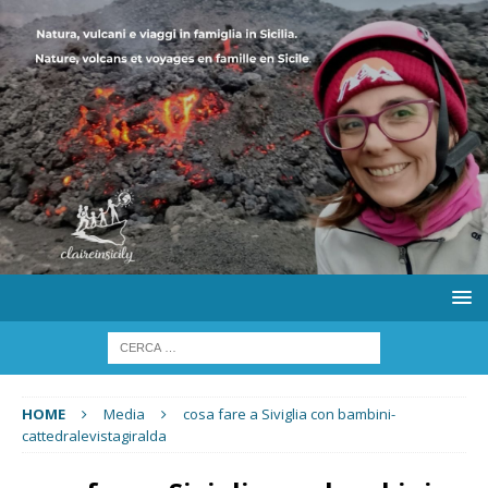
HOME
Media
cosa fare a Siviglia con bambini-
cattedralevistagiralda