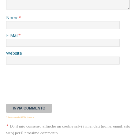
Nome
*
E-Mail
*
Website
* Questa casella GDPR è richiesta
*
Do il mio consenso affinché un cookie salvi i miei dati (nome, email, sito
web) per il prossimo commento.