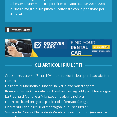
all'estero. Mamma di tre piccoli esploratori classe 2013, 2015
e 2020 e moglie di un pilota elicotterista con la passione per
il mare!
GLI ARTICOLI PIÙ LETTI
Aree attrezzate sull’Etna: 10+1 destinazioni ideali per il tuo picnic in
natura
I laghetti di Marinello a Tindari: la Sicilia che non ti aspetti
Itinerario Sicilia Orientale con bambini: consigli utili per il tuo viaggio
La Piscina di Venere a Milazzo, un trekking nel blu
Lipari con bambini: guida per le Eolie formato famiglia
Chalet sull'Etna e rifugi di montagna, quali scegliere?
Visitare la Riserva Naturale di Vendicari con i bambini (ma anche