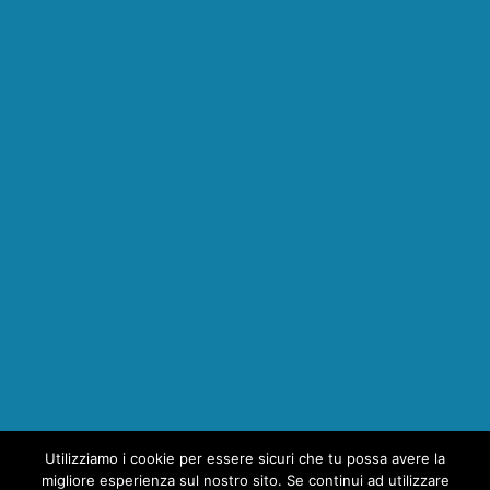
Utilizziamo i cookie per essere sicuri che tu possa avere la
1
migliore esperienza sul nostro sito. Se continui ad utilizzare