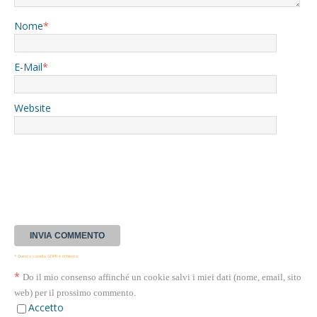
Nome
*
E-Mail
*
Website
* Questa casella GDPR è richiesta
*
Do il mio consenso affinché un cookie salvi i miei dati (nome, email, sito
web) per il prossimo commento.
Accetto