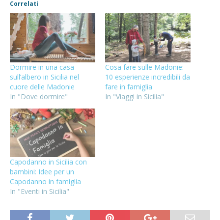
Correlati
Dormire in una casa
Cosa fare sulle Madonie:
sull’albero in Sicilia nel
10 esperienze incredibili da
cuore delle Madonie
fare in famiglia
In "Dove dormire"
In "Viaggi in Sicilia"
Capodanno in Sicilia con
bambini: Idee per un
Capodanno in famiglia
In "Eventi in Sicilia"