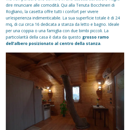
dire rinunciare alle comodità. Qui alla Tenuta Bocchineri di
Rogliano, la casetta offre tutti i confort per vivere
un’esperienza indimenticabile. La sua superficie totale è di 24
mq, di cui circa 16 dedicata a stanza da letto e bagno. Ideale
per una coppia o una famiglia con due bimbi piccoli. La
particolarità della casa è data da questo
grosso ramo
dell’albero posizionato al centro della stanza
.