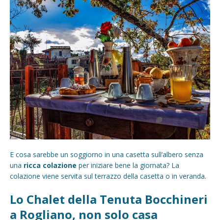
E cosa sarebbe un soggiorno in una casetta sull’albero senza
una
ricca colazione
per iniziare bene la giornata? La
colazione viene servita sul terrazzo della casetta o in veranda.
Lo Chalet della Tenuta Bocchineri
a Rogliano, non solo casa