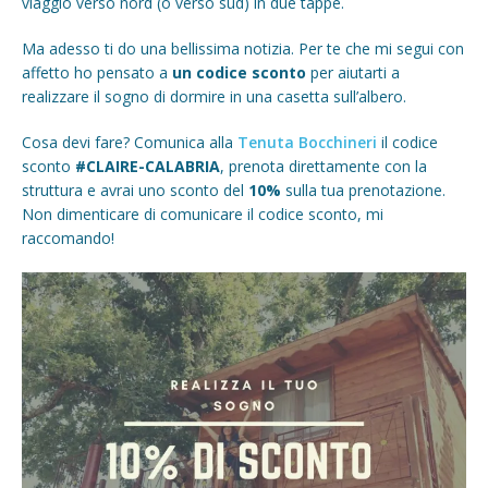
viaggio verso nord (o verso sud) in due tappe.
Ma adesso ti do una bellissima notizia. Per te che mi segui con
affetto ho pensato a
un codice sconto
per aiutarti a
realizzare il sogno di dormire in una casetta sull’albero.
Cosa devi fare? Comunica alla
Tenuta Bocchineri
il codice
sconto
#CLAIRE-CALABRIA
, prenota direttamente con la
struttura e avrai uno sconto del
10%
sulla tua prenotazione.
Non dimenticare di comunicare il codice sconto, mi
raccomando!