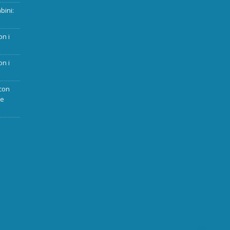
bini:
on i
on i
con
ue