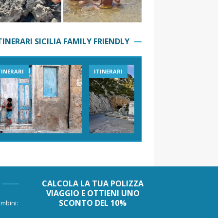
TINERARI SICILIA FAMILY FRIENDLY
TINERARI
ITINERARI
VIAGGI I
CALCOLA LA TUA POLIZZA
VIAGGIO E OTTIENI UNO
SCONTO DEL 10%
mbini: