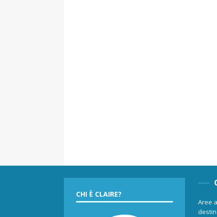
CHI È CLAIRE?
Aree a
destina