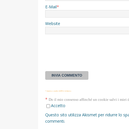
E-Mail
*
Website
* Questa casella GDPR è richiesta
*
Do il mio consenso affinché un cookie salvi i miei 
Accetto
Questo sito utilizza Akismet per ridurre lo s
commenti
.