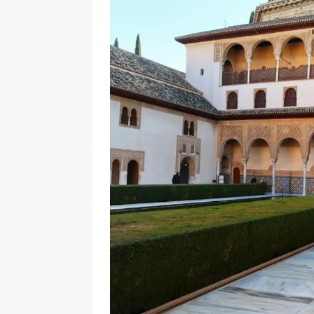
[ 17 Dicembre 2025 ]
Organizza
UTILI
[ 14 Settembre 2025 ]
Rifugi e
PARCHI NATURALI E AREE PICNI
[ 2 Aprile 2025 ]
Escursioni in S
VIAGGI IN SICILIA
[ 17 Settembre 2023 ]
Vendemmi
DIDATTICHE
[ 19 Gennaio 2023 ]
Visitare l
VIAGGI IN SICILIA
[ 20 Marzo 2022 ]
Cosa fare in 
VIAGGI IN SICILIA