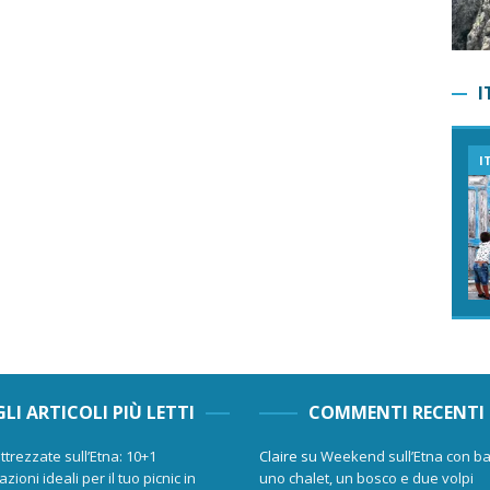
I
I
GLI ARTICOLI PIÙ LETTI
COMMENTI RECENTI
ttrezzate sull’Etna: 10+1
Claire
su
Weekend sull’Etna con ba
zioni ideali per il tuo picnic in
uno chalet, un bosco e due volpi