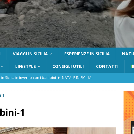
I
VIAGGI IN SICILIA
ESPERIENZE IN SICILIA
NATUR
LIFESTYLE
CONSIGLI UTILI
CONTATTI
 in Sicilia in inverno con i bambini
NATALE IN SICILIA
tania con i bambini: itinerari e consigli utili
GITE FUORI PORTA
i-1
Catafurco con bambini: guida completa su come arrivare,
 FUORI PORTA
ini-1
a Pantelleria: dammusi vista mare e resort immersi nella natura