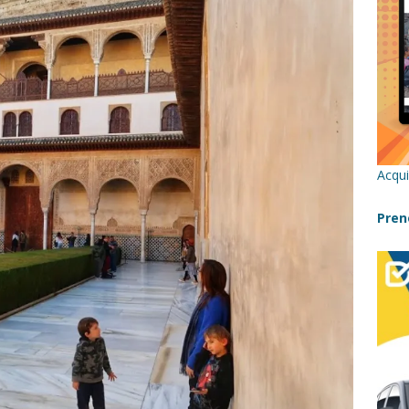
re un viaggio in Sicilia con i bambini (senza stress)
CONSIGLI
 Bivacchi sull’Etna: Guida Completa per Famiglie
SENTIERI,
C
icilia con bambini: itinerari imperdibili (+ consigli utili)- Parte 1
Acqui
a con i bambini in Sicilia, dove andare?
FATTORIE
Pren
a Fiumara d’Arte con i bambini, quando la natura incontra l’arte
Sicilia con i bambini: mare, attività e tour a prova di famiglia