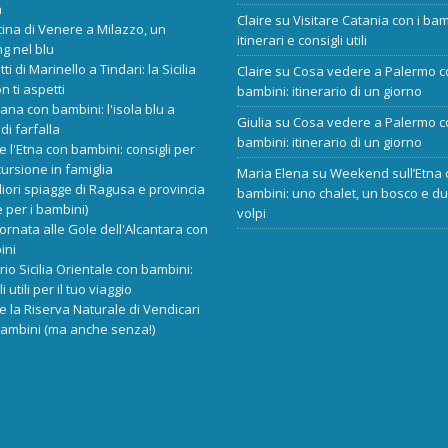
a
Claire
su
Visitare Catania con i bam
cina di Venere a Milazzo, un
itinerari e consigli utili
ng nel blu
tti di Marinello a Tindari: la Sicilia
Claire
su
Cosa vedere a Palermo c
n ti aspetti
bambini: itinerario di un giorno
ana con bambini: l'isola blu a
Giulia
su
Cosa vedere a Palermo c
di farfalla
bambini: itinerario di un giorno
re l'Etna con bambini: consigli per
ursione in famiglia
Maria Elena
su
Weekend sull’Etna 
liori spiagge di Ragusa e provincia
bambini: uno chalet, un bosco e d
 per i bambini)
volpi
ornata alle Gole dell'Alcantara con
ini
ario Sicilia Orientale con bambini:
i utili per il tuo viaggio
re la Riserva Naturale di Vendicari
bambini (ma anche senza!)