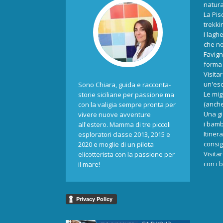
natur
La Pis
trekki
I laghe
che no
Favign
forma 
Visita
un'esc
Sono Chiara, guida e racconta-
Le mig
storie siciliane per passione ma
(anche
con la valigia sempre pronta per
Una gi
vivere nuove avventure
i bamb
all'estero. Mamma di tre piccoli
Itiner
esploratori classe 2013, 2015 e
consigl
2020 e moglie di un pilota
Visita
elicotterista con la passione per
con i 
il mare!