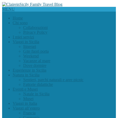
MENU
Home
Chi sono
Collaborazioni
Privacy Policy
I miei servizi
Viaggi in Sicilia
Itinerari
Gite fuori porta
Weekend
Vacanze al mare
Dove dormire
Esperienze in Sicilia
Natura in Sicilia
Sentieri, parchi naturali e aree picnic
Fattorie didattiche
Eventi e Musei
Natale in Sicilia
Musei
Viaggi in Italia
Viaggi all’estero
Francia
Germania