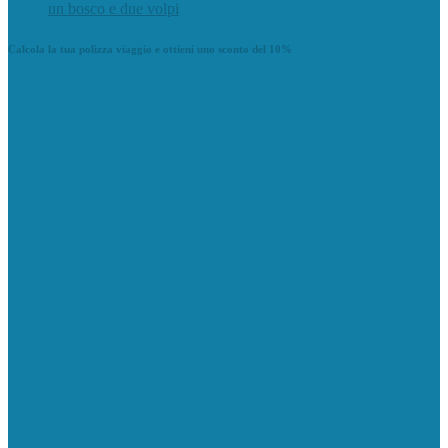
un bosco e due volpi
Calcola la tua polizza viaggio e ottieni uno sconto del 10%