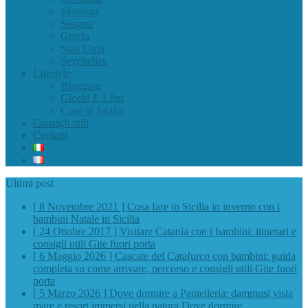
Slovenia
Spagna
Grecia
Stati Uniti
Seychelles
Lifestyle
Blogging
Giochi E Libri
Cose di Sicilia
Consigli utili
Contatti
Ultimi post
[ 8 Novembre 2021 ]
Cosa fare in Sicilia in inverno con i
bambini
Natale in Sicilia
[ 24 Ottobre 2017 ]
Visitare Catania con i bambini: itinerari e
consigli utili
Gite fuori porta
[ 6 Maggio 2026 ]
Cascate del Catafurco con bambini: guida
completa su come arrivare, percorso e consigli utili
Gite fuori
porta
[ 5 Marzo 2026 ]
Dove dormire a Pantelleria: dammusi vista
mare e resort immersi nella natura
Dove dormire