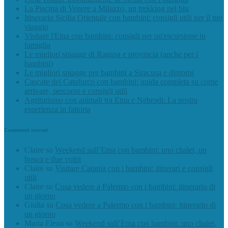
La Piscina di Venere a Milazzo, un trekking nel blu
Itinerario Sicilia Orientale con bambini: consigli utili per il tuo
viaggio
Visitare l'Etna con bambini: consigli per un'escursione in
famiglia
Le migliori spiagge di Ragusa e provincia (anche per i
bambini)
Le migliori spiagge per bambini a Siracusa e dintorni
Cascate del Catafurco con bambini: guida completa su come
arrivare, percorso e consigli utili
Agriturismo con animali tra Etna e Nebrodi: La nostra
esperienza in fattoria
Commenti recenti
Claire
su
Weekend sull’Etna con bambini: uno chalet, un
bosco e due volpi
Claire
su
Visitare Catania con i bambini: itinerari e consigli
utili
Claire
su
Cosa vedere a Palermo con i bambini: itinerario di
un giorno
Giulia
su
Cosa vedere a Palermo con i bambini: itinerario di
un giorno
Maria Elena
su
Weekend sull’Etna con bambini: uno chalet,