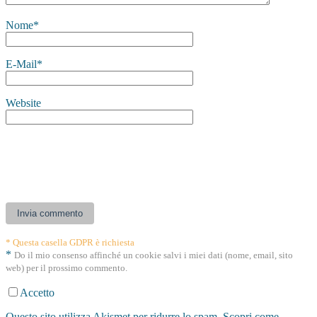
Nome
*
E-Mail
*
Website
* Questa casella GDPR è richiesta
*
Do il mio consenso affinché un cookie salvi i miei dati (nome, email, sito
web) per il prossimo commento.
Accetto
Questo sito utilizza Akismet per ridurre lo spam.
Scopri come