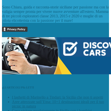
Sono Chiara, guida e racconta-storie siciliane per passione ma con la
valigia sempre pronta per vivere nuove avventure all'estero. Mamma
di tre piccoli esploratori classe 2013, 2015 e 2020 e moglie di un
pilota elicotterista con la passione per il mare!
gLI ARTICOLI PIù LETTI
I laghetti di Marinello a Tindari: la Sicilia che non ti aspetti
Aree attrezzate sull’Etna: 10+1 destinazioni ideali per il tuo
picnic in natura
Cosa visitare assolutamente in Sicilia con i bambini