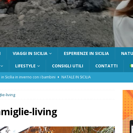
I
VIAGGI IN SICILIA
ESPERIENZE IN SICILIA
NATUR
LIFESTYLE
CONSIGLI UTILI
CONTATTI
 in Sicilia in inverno con i bambini
NATALE IN SICILIA
tania con i bambini: itinerari e consigli utili
GITE FUORI PORTA
lie-living
Catafurco con bambini: guida completa su come arrivare,
 FUORI PORTA
famiglie-living
a Pantelleria: dammusi vista mare e resort immersi nella natura