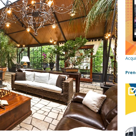
re un viaggio in Sicilia con i bambini (senza stress)
CONSIGLI
 Bivacchi sull’Etna: Guida Completa per Famiglie
SENTIERI,
C
icilia con bambini: itinerari imperdibili (+ consigli utili)- Parte 1
Acqui
a con i bambini in Sicilia, dove andare?
FATTORIE
Pren
a Fiumara d’Arte con i bambini, quando la natura incontra l’arte
Sicilia con i bambini: mare, attività e tour a prova di famiglia