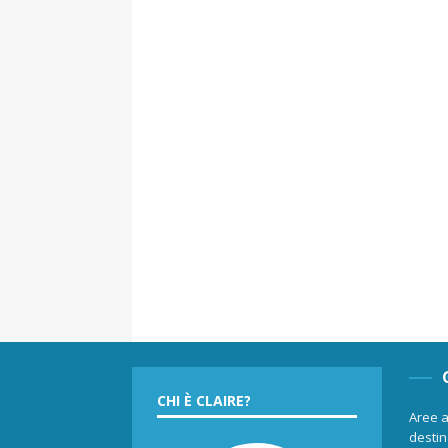
CHI È CLAIRE?
Aree a
destina