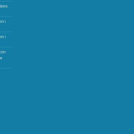
bini:
on i
on i
con
ue