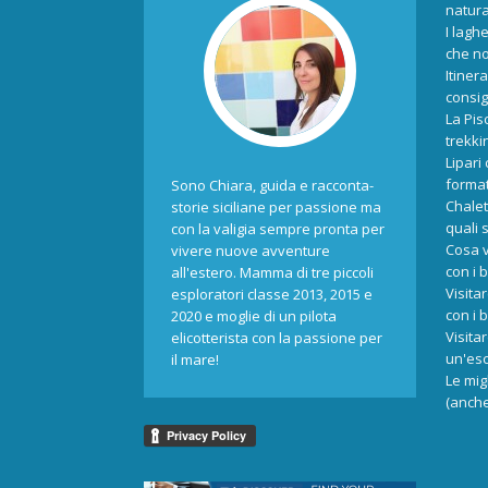
natur
I laghe
che no
Itiner
consigl
La Pis
trekki
Lipari
format
Sono Chiara, guida e racconta-
Chalet
storie siciliane per passione ma
quali 
con la valigia sempre pronta per
Cosa v
vivere nuove avventure
con i 
all'estero. Mamma di tre piccoli
Visita
esploratori classe 2013, 2015 e
con i 
2020 e moglie di un pilota
Visita
elicotterista con la passione per
un'esc
il mare!
Le mig
(anche