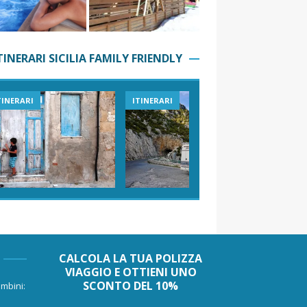
TINERARI SICILIA FAMILY FRIENDLY
TINERARI
ITINERARI
VIAGGI I
CALCOLA LA TUA POLIZZA
VIAGGIO E OTTIENI UNO
SCONTO DEL 10%
mbini: