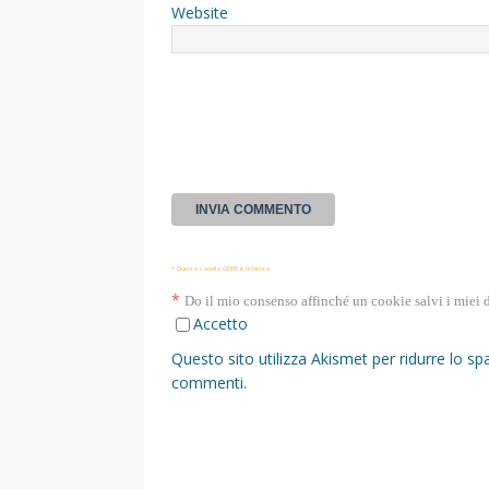
Website
* Questa casella GDPR è richiesta
*
Do il mio consenso affinché un cookie salvi i miei 
Accetto
Questo sito utilizza Akismet per ridurre lo s
commenti
.