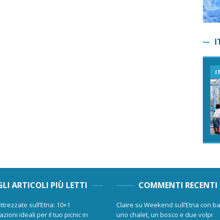
I
I
GLI ARTICOLI PIÙ LETTI
COMMENTI RECENTI
ttrezzate sull’Etna: 10+1
Claire
su
Weekend sull’Etna con ba
zioni ideali per il tuo picnic in
uno chalet, un bosco e due volpi