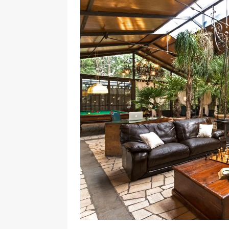
[ 17 Dicembre 2025 ]
Organizza
UTILI
[ 14 Settembre 2025 ]
Rifugi e
PARCHI NATURALI E AREE PICNI
[ 2 Aprile 2025 ]
Escursioni in S
VIAGGI IN SICILIA
[ 17 Settembre 2023 ]
Vendemmi
DIDATTICHE
[ 19 Gennaio 2023 ]
Visitare l
VIAGGI IN SICILIA
[ 20 Marzo 2022 ]
Cosa fare in 
VIAGGI IN SICILIA