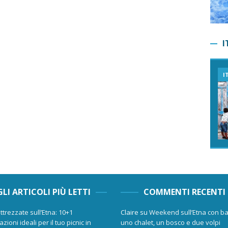
I
I
GLI ARTICOLI PIÙ LETTI
COMMENTI RECENTI
ttrezzate sull’Etna: 10+1
Claire
su
Weekend sull’Etna con ba
zioni ideali per il tuo picnic in
uno chalet, un bosco e due volpi