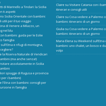
a
Claire
su
Visitare Catania con i bam
tti di Marinello a Tindari: la Sicilia
itinerari e consigli utili
n ti aspetti
ario Sicilia Orientale con bambini:
Claire
su
Cosa vedere a Palermo c
i utili per il tuo viaggio
bambini: itinerario di un giorno
cina di Venere a Milazzo, un
Giulia
su
Cosa vedere a Palermo c
ng nel blu
bambini: itinerario di un giorno
 con bambini: guida per le Eolie
o famiglia
Maria Elena
su
Weekend sull’Etna 
 sull'Etna e rifugi di montagna,
bambini: uno chalet, un bosco e d
scegliere?
volpi
re la Riserva Naturale di Vendicari
bambini (ma anche senza!)
isitare assolutamente in Sicilia
bambini
liori spiagge di Ragusa e provincia
 per i bambini)
re l'Etna con bambini: consigli per
ursione in famiglia