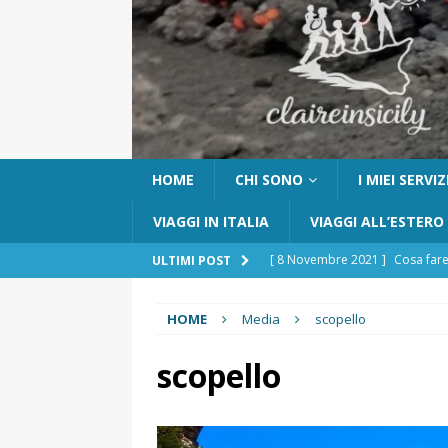
HOME
CHI SONO
I MIEI SERVIZ
VIAGGI IN ITALIA
VIAGGI ALL’ESTERO
[ 8 Novembre 2021 ]
Cosa fare
ULTIMI POST
[ 24 Ottobre 2017 ]
Visitare Ca
HOME
Media
scopello
[ 6 Maggio 2026 ]
Cascate del 
percorso e consigli utili
GITE
scopello
[ 5 Marzo 2026 ]
Dove dormire 
DOVE DORMIRE