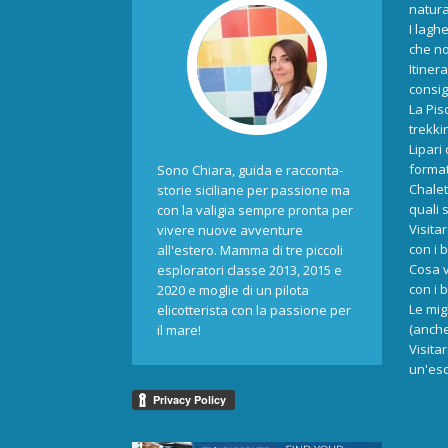
natur
I laghe
che no
Itiner
consigl
La Pis
trekki
Lipari
format
Sono Chiara, guida e racconta-
Chalet
storie siciliane per passione ma
quali 
con la valigia sempre pronta per
Visita
vivere nuove avventure
con i 
all'estero. Mamma di tre piccoli
Cosa v
esploratori classe 2013, 2015 e
con i 
2020 e moglie di un pilota
Le mig
elicotterista con la passione per
(anche
il mare!
Visita
un'esc