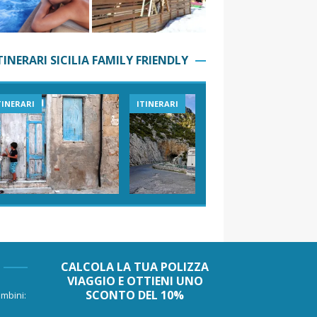
TINERARI SICILIA FAMILY FRIENDLY
TINERARI
ITINERARI
VIAGGI I
CALCOLA LA TUA POLIZZA
VIAGGIO E OTTIENI UNO
SCONTO DEL 10%
mbini: