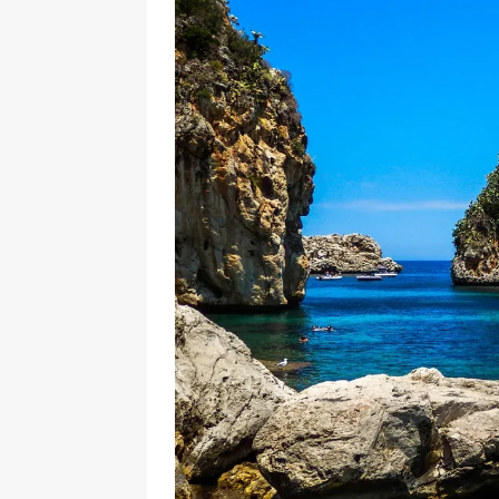
[ 17 Dicembre 2025 ]
Organizza
UTILI
[ 14 Settembre 2025 ]
Rifugi e
PARCHI NATURALI E AREE PICNI
[ 2 Aprile 2025 ]
Escursioni in S
VIAGGI IN SICILIA
[ 17 Settembre 2023 ]
Vendemmi
DIDATTICHE
[ 19 Gennaio 2023 ]
Visitare l
VIAGGI IN SICILIA
[ 20 Marzo 2022 ]
Cosa fare in 
VIAGGI IN SICILIA