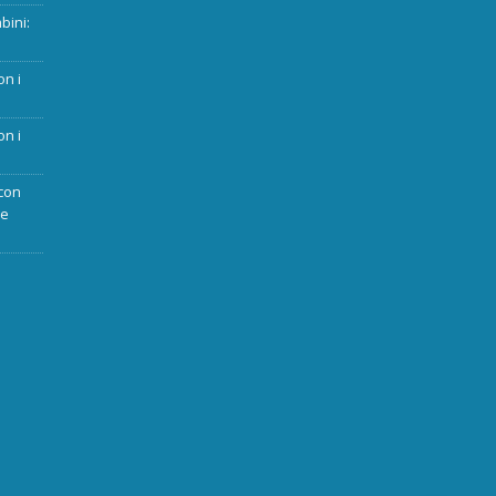
bini:
on i
on i
con
ue