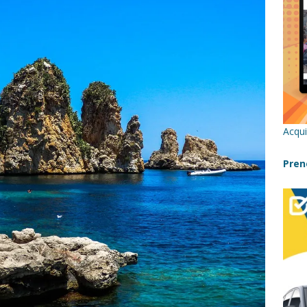
re un viaggio in Sicilia con i bambini (senza stress)
CONSIGLI
 Bivacchi sull’Etna: Guida Completa per Famiglie
SENTIERI,
C
icilia con bambini: itinerari imperdibili (+ consigli utili)- Parte 1
Acqui
a con i bambini in Sicilia, dove andare?
FATTORIE
Pren
a Fiumara d’Arte con i bambini, quando la natura incontra l’arte
Sicilia con i bambini: mare, attività e tour a prova di famiglia