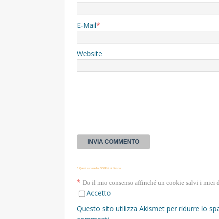
E-Mail
*
Website
* Questa casella GDPR è richiesta
*
Do il mio consenso affinché un cookie salvi i miei 
Accetto
Questo sito utilizza Akismet per ridurre lo s