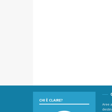
CHI È CLAIRE?
Aree a
destina