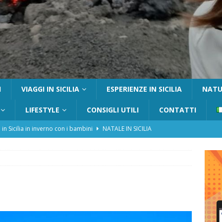
I
VIAGGI IN SICILIA
ESPERIENZE IN SICILIA
NATUR
LIFESTYLE
CONSIGLI UTILI
CONTATTI
 in Sicilia in inverno con i bambini
NATALE IN SICILIA
tania con i bambini: itinerari e consigli utili
GITE FUORI PORTA
Catafurco con bambini: guida completa su come arrivare,
 FUORI PORTA
a Pantelleria: dammusi vista mare e resort immersi nella natura