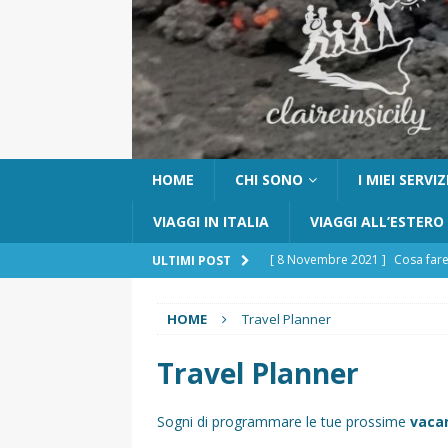
HOME
CHI SONO
I MIEI SERVIZ
VIAGGI IN ITALIA
VIAGGI ALL’ESTERO
[ 8 Novembre 2021 ]
Cosa fare
ULTIMI POST
[ 24 Ottobre 2017 ]
Visitare Ca
HOME
Travel Planner
[ 6 Maggio 2026 ]
Cascate del 
percorso e consigli utili
GITE
Travel Planner
[ 5 Marzo 2026 ]
Dove dormire 
Sogni di programmare le tue prossime
vacan
DOVE DORMIRE