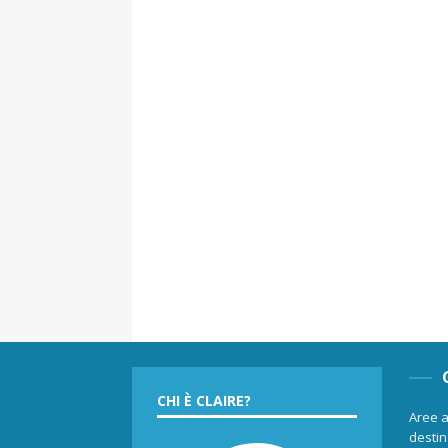
CHI È CLAIRE?
Aree a
destina