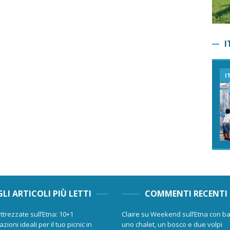
I
I
GLI ARTICOLI PIÙ LETTI
COMMENTI RECENTI
ttrezzate sull’Etna: 10+1
Claire
su
Weekend sull’Etna con ba
zioni ideali per il tuo picnic in
uno chalet, un bosco e due volpi