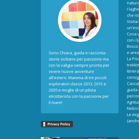
natur
I laghe
che no
Visita
un'esc
Cosa v
con i 
Bosco 
e area
Sono Chiara, guida e racconta-
La Pis
storie siciliane per passione ma
trekki
con la valigia sempre pronta per
Itiner
vivere nuove avventure
consigl
all'estero. Mamma di tre piccoli
Cascat
esploratori classe 2013, 2015 e
guida 
2020 e moglie di un pilota
percors
elicotterista con la passione per
Agritu
il mare!
Nebrod
Le mig
(anche