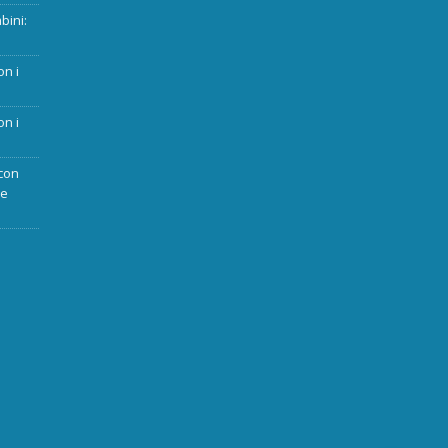
bini:
on i
on i
con
ue