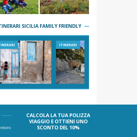
TINERARI SICILIA FAMILY FRIENDLY
TINERARI
ITINERARI
VIAGGI I
CALCOLA LA TUA POLIZZA
VIAGGIO E OTTIENI UNO
SCONTO DEL 10%
mbini: