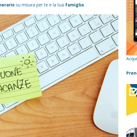
inerario
su misura per te e la tua
famiglia
.
re un viaggio in Sicilia con i bambini (senza stress)
CONSIGLI
 Bivacchi sull’Etna: Guida Completa per Famiglie
SENTIERI,
C
icilia con bambini: itinerari imperdibili (+ consigli utili)- Parte 1
Acqui
a con i bambini in Sicilia, dove andare?
FATTORIE
Pren
a Fiumara d’Arte con i bambini, quando la natura incontra l’arte
Sicilia con i bambini: mare, attività e tour a prova di famiglia