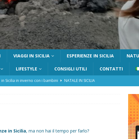
I
VIAGGI IN SICILIA
ESPERIENZE IN SICILIA
NATUR
LIFESTYLE
CONSIGLI UTILI
CONTATTI
 in Sicilia in inverno con i bambini
NATALE IN SICILIA
tania con i bambini: itinerari e consigli utili
GITE FUORI PORTA
Catafurco con bambini: guida completa su come arrivare,
 FUORI PORTA
a Pantelleria: dammusi vista mare e resort immersi nella natura
ze in Sicilia
, ma non hai il tempo per farlo?