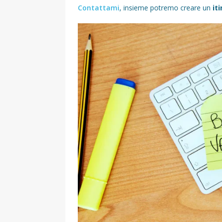
Contattami
, insieme potremo creare un
it
[ 17 Dicembre 2025 ]
Organizza
UTILI
[ 14 Settembre 2025 ]
Rifugi e
PARCHI NATURALI E AREE PICNI
[ 2 Aprile 2025 ]
Escursioni in S
VIAGGI IN SICILIA
[ 17 Settembre 2023 ]
Vendemmi
DIDATTICHE
[ 19 Gennaio 2023 ]
Visitare l
VIAGGI IN SICILIA
[ 20 Marzo 2022 ]
Cosa fare in 
VIAGGI IN SICILIA