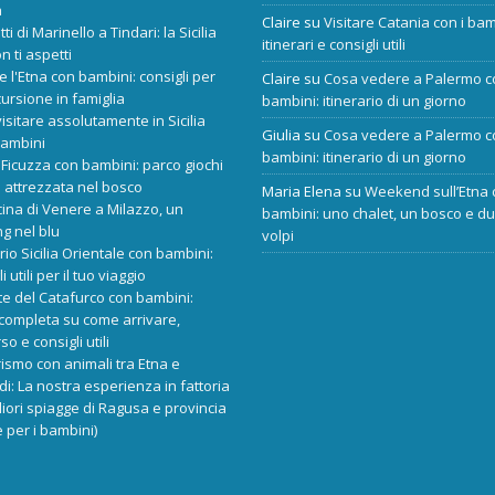
a
Claire
su
Visitare Catania con i bam
tti di Marinello a Tindari: la Sicilia
itinerari e consigli utili
n ti aspetti
re l'Etna con bambini: consigli per
Claire
su
Cosa vedere a Palermo c
ursione in famiglia
bambini: itinerario di un giorno
isitare assolutamente in Sicilia
Giulia
su
Cosa vedere a Palermo c
bambini
bambini: itinerario di un giorno
Ficuzza con bambini: parco giochi
 attrezzata nel bosco
Maria Elena
su
Weekend sull’Etna 
cina di Venere a Milazzo, un
bambini: uno chalet, un bosco e d
ng nel blu
volpi
ario Sicilia Orientale con bambini:
i utili per il tuo viaggio
e del Catafurco con bambini:
completa su come arrivare,
o e consigli utili
rismo con animali tra Etna e
i: La nostra esperienza in fattoria
liori spiagge di Ragusa e provincia
 per i bambini)