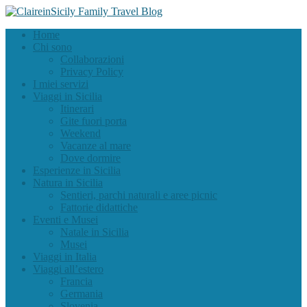
Home
Chi sono
Collaborazioni
Privacy Policy
I miei servizi
Viaggi in Sicilia
Itinerari
Gite fuori porta
Weekend
Vacanze al mare
Dove dormire
Esperienze in Sicilia
Natura in Sicilia
Sentieri, parchi naturali e aree picnic
Fattorie didattiche
Eventi e Musei
Natale in Sicilia
Musei
Viaggi in Italia
Viaggi all’estero
Francia
Germania
Slovenia