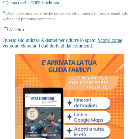
* Questa casella GDPR è richiesta
*
Do il mio consenso affinché un cookie salvi i miei dati (nome, email, sito
web) per il prossimo commento.
Accetto
Questo sito utilizza Akismet per ridurre lo spam.
Scopri come
vengono elaborati i dati derivati dai commenti
.