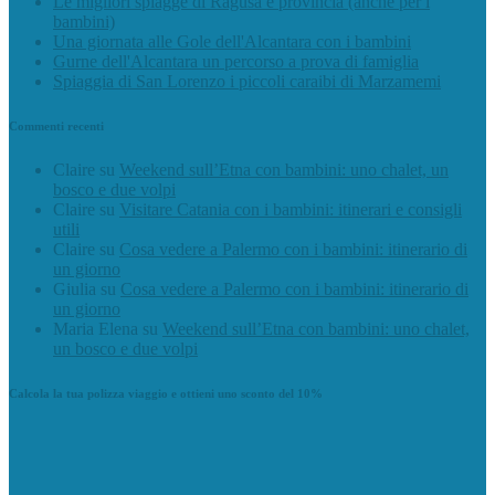
Le migliori spiagge di Ragusa e provincia (anche per i
bambini)
Una giornata alle Gole dell'Alcantara con i bambini
Gurne dell'Alcantara un percorso a prova di famiglia
Spiaggia di San Lorenzo i piccoli caraibi di Marzamemi
Commenti recenti
Claire
su
Weekend sull’Etna con bambini: uno chalet, un
bosco e due volpi
Claire
su
Visitare Catania con i bambini: itinerari e consigli
utili
Claire
su
Cosa vedere a Palermo con i bambini: itinerario di
un giorno
Giulia
su
Cosa vedere a Palermo con i bambini: itinerario di
un giorno
Maria Elena
su
Weekend sull’Etna con bambini: uno chalet,
un bosco e due volpi
Calcola la tua polizza viaggio e ottieni uno sconto del 10%