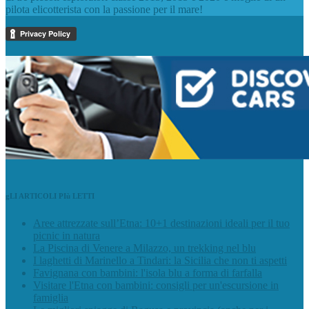
pilota elicotterista con la passione per il mare!
gLI ARTICOLI PIù LETTI
Aree attrezzate sull’Etna: 10+1 destinazioni ideali per il tuo
picnic in natura
La Piscina di Venere a Milazzo, un trekking nel blu
I laghetti di Marinello a Tindari: la Sicilia che non ti aspetti
Favignana con bambini: l'isola blu a forma di farfalla
Visitare l'Etna con bambini: consigli per un'escursione in
famiglia