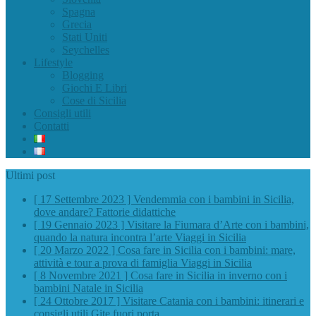
Spagna
Grecia
Stati Uniti
Seychelles
Lifestyle
Blogging
Giochi E Libri
Cose di Sicilia
Consigli utili
Contatti
Ultimi post
[ 17 Settembre 2023 ]
Vendemmia con i bambini in Sicilia,
dove andare?
Fattorie didattiche
[ 19 Gennaio 2023 ]
Visitare la Fiumara d’Arte con i bambini,
quando la natura incontra l’arte
Viaggi in Sicilia
[ 20 Marzo 2022 ]
Cosa fare in Sicilia con i bambini: mare,
attività e tour a prova di famiglia
Viaggi in Sicilia
[ 8 Novembre 2021 ]
Cosa fare in Sicilia in inverno con i
bambini
Natale in Sicilia
[ 24 Ottobre 2017 ]
Visitare Catania con i bambini: itinerari e
consigli utili
Gite fuori porta