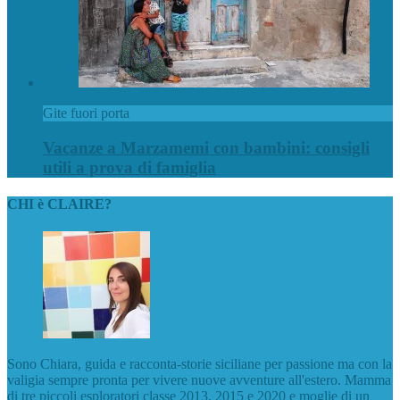
Gite fuori porta
Vacanze a Marzamemi con bambini: consigli
utili a prova di famiglia
CHI è CLAIRE?
Sono Chiara, guida e racconta-storie siciliane per passione ma con la
valigia sempre pronta per vivere nuove avventure all'estero. Mamma
di tre piccoli esploratori classe 2013, 2015 e 2020 e moglie di un