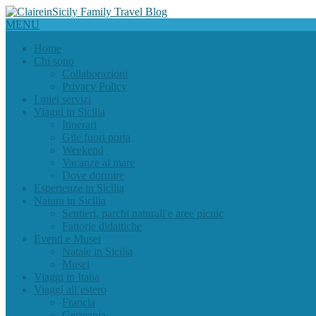
MENU
Home
Chi sono
Collaborazioni
Privacy Policy
I miei servizi
Viaggi in Sicilia
Itinerari
Gite fuori porta
Weekend
Vacanze al mare
Dove dormire
Esperienze in Sicilia
Natura in Sicilia
Sentieri, parchi naturali e aree picnic
Fattorie didattiche
Eventi e Musei
Natale in Sicilia
Musei
Viaggi in Italia
Viaggi all’estero
Francia
Germania