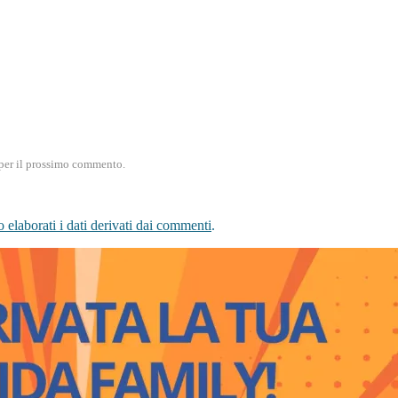
) per il prossimo commento.
elaborati i dati derivati dai commenti
.