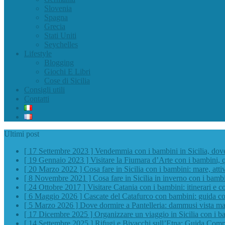
Slovenia
Spagna
Grecia
Stati Uniti
Seychelles
Lifestyle
Blogging
Giochi E Libri
Cose di Sicilia
Consigli utili
Contatti
Ultimi post
[ 17 Settembre 2023 ]
Vendemmia con i bambini in Sicilia, do
[ 19 Gennaio 2023 ]
Visitare la Fiumara d’Arte con i bambini, 
[ 20 Marzo 2022 ]
Cosa fare in Sicilia con i bambini: mare, atti
[ 8 Novembre 2021 ]
Cosa fare in Sicilia in inverno con i bamb
[ 24 Ottobre 2017 ]
Visitare Catania con i bambini: itinerari e co
[ 6 Maggio 2026 ]
Cascate del Catafurco con bambini: guida com
[ 5 Marzo 2026 ]
Dove dormire a Pantelleria: dammusi vista mar
[ 17 Dicembre 2025 ]
Organizzare un viaggio in Sicilia con i b
[ 14 Settembre 2025 ]
Rifugi e Bivacchi sull’Etna: Guida Comp