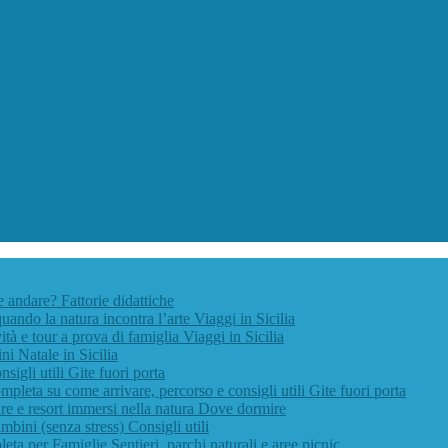
ve andare?
Fattorie didattiche
quando la natura incontra l’arte
Viaggi in Sicilia
vità e tour a prova di famiglia
Viaggi in Sicilia
ini
Natale in Sicilia
nsigli utili
Gite fuori porta
pleta su come arrivare, percorso e consigli utili
Gite fuori porta
e e resort immersi nella natura
Dove dormire
ambini (senza stress)
Consigli utili
leta per Famiglie
Sentieri, parchi naturali e aree picnic