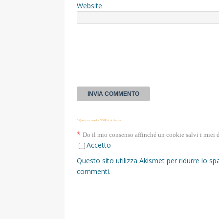
Website
* Questa casella GDPR è richiesta
*
Do il mio consenso affinché un cookie salvi i miei 
Accetto
Questo sito utilizza Akismet per ridurre lo s
commenti
.