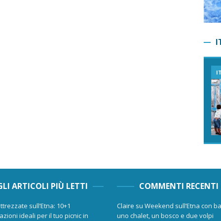
I
I
GLI ARTICOLI PIÙ LETTI
COMMENTI RECENTI
ttrezzate sull’Etna: 10+1
Claire
su
Weekend sull’Etna con ba
zioni ideali per il tuo picnic in
uno chalet, un bosco e due volpi