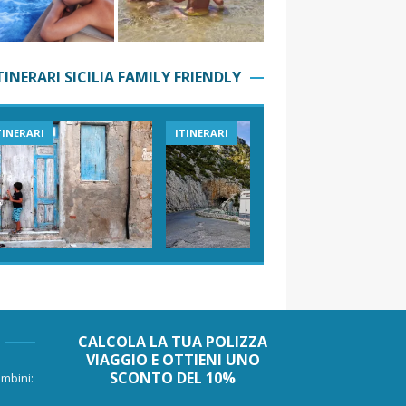
TINERARI SICILIA FAMILY FRIENDLY
TINERARI
ITINERARI
VIAGGI I
CALCOLA LA TUA POLIZZA
VIAGGIO E OTTIENI UNO
SCONTO DEL 10%
mbini: