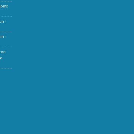
bini:
on i
on i
con
ue