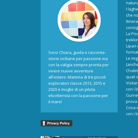
natur
I laghe
che no
Itiner
consigl
La Pis
trekki
Lipari
format
Sono Chiara, guida e racconta-
Le mig
storie siciliane per passione ma
(anche
con la valigia sempre pronta per
Chalet
vivere nuove avventure
quali 
all'estero. Mamma di tre piccoli
Visita
esploratori classe 2013, 2015 e
con i 
2020 e moglie di un pilota
Gurne 
elicotterista con la passione per
prova 
il mare!
Cosa v
con i 