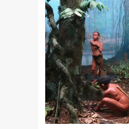
[ 17 Dicembre 2025 ]
Organizza
UTILI
[ 14 Settembre 2025 ]
Rifugi e
PARCHI NATURALI E AREE PICNI
[ 2 Aprile 2025 ]
Escursioni in S
VIAGGI IN SICILIA
[ 17 Settembre 2023 ]
Vendemmi
DIDATTICHE
[ 19 Gennaio 2023 ]
Visitare l
VIAGGI IN SICILIA
[ 20 Marzo 2022 ]
Cosa fare in 
VIAGGI IN SICILIA