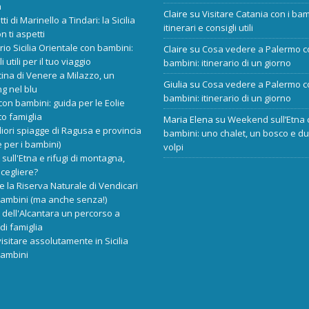
a
Claire
su
Visitare Catania con i bam
tti di Marinello a Tindari: la Sicilia
itinerari e consigli utili
n ti aspetti
ario Sicilia Orientale con bambini:
Claire
su
Cosa vedere a Palermo c
i utili per il tuo viaggio
bambini: itinerario di un giorno
cina di Venere a Milazzo, un
Giulia
su
Cosa vedere a Palermo c
ng nel blu
bambini: itinerario di un giorno
 con bambini: guida per le Eolie
o famiglia
Maria Elena
su
Weekend sull’Etna 
liori spiagge di Ragusa e provincia
bambini: uno chalet, un bosco e d
 per i bambini)
volpi
 sull'Etna e rifugi di montagna,
scegliere?
re la Riserva Naturale di Vendicari
bambini (ma anche senza!)
dell'Alcantara un percorso a
di famiglia
isitare assolutamente in Sicilia
bambini