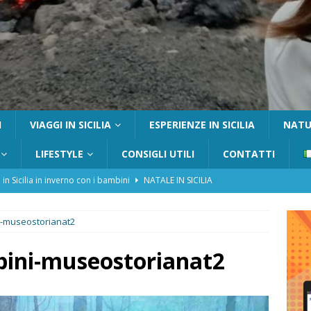
I
VIAGGI IN SICILIA
ESPERIENZE IN SICILIA
NATUR
LIFESTYLE
CONSIGLI UTILI
CONTATTI
 in Sicilia in inverno con i bambini
NATALE IN SICILIA
tania con i bambini: itinerari e consigli utili
GITE FUORI PORTA
i-museostorianat2
Catafurco con bambini: guida completa su come arrivare,
 FUORI PORTA
ini-museostorianat2
a Pantelleria: dammusi vista mare e resort immersi nella natura