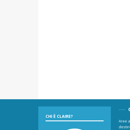
CHI È CLAIRE?
Aree a
destina