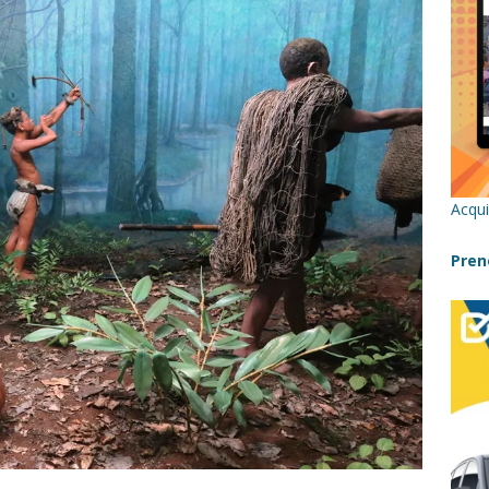
re un viaggio in Sicilia con i bambini (senza stress)
CONSIGLI
 Bivacchi sull’Etna: Guida Completa per Famiglie
SENTIERI,
C
icilia con bambini: itinerari imperdibili (+ consigli utili)- Parte 1
Acqui
a con i bambini in Sicilia, dove andare?
FATTORIE
Pren
a Fiumara d’Arte con i bambini, quando la natura incontra l’arte
Sicilia con i bambini: mare, attività e tour a prova di famiglia