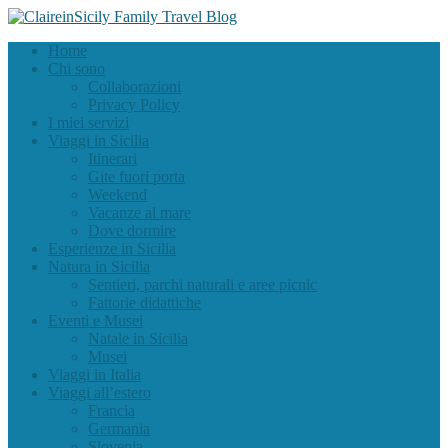
Home
Chi sono
Collaborazioni
Privacy Policy
I miei servizi
Viaggi in Sicilia
Itinerari
Gite fuori porta
Weekend
Vacanze al mare
Dove dormire
Esperienze in Sicilia
Natura in Sicilia
Sentieri, parchi naturali e aree picnic
Fattorie didattiche
Eventi e Musei
Natale in Sicilia
Musei
Viaggi in Italia
Viaggi all’estero
Francia
Germania
Slovenia