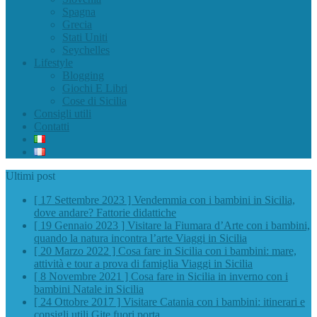
Spagna
Grecia
Stati Uniti
Seychelles
Lifestyle
Blogging
Giochi E Libri
Cose di Sicilia
Consigli utili
Contatti
Ultimi post
[ 17 Settembre 2023 ]
Vendemmia con i bambini in Sicilia,
dove andare?
Fattorie didattiche
[ 19 Gennaio 2023 ]
Visitare la Fiumara d’Arte con i bambini,
quando la natura incontra l’arte
Viaggi in Sicilia
[ 20 Marzo 2022 ]
Cosa fare in Sicilia con i bambini: mare,
attività e tour a prova di famiglia
Viaggi in Sicilia
[ 8 Novembre 2021 ]
Cosa fare in Sicilia in inverno con i
bambini
Natale in Sicilia
[ 24 Ottobre 2017 ]
Visitare Catania con i bambini: itinerari e
consigli utili
Gite fuori porta