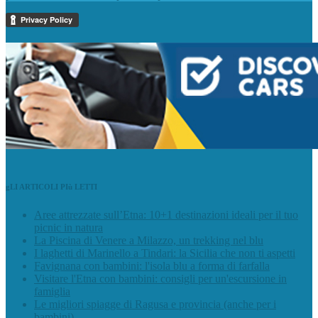
gLI ARTICOLI PIù LETTI
Aree attrezzate sull’Etna: 10+1 destinazioni ideali per il tuo
picnic in natura
La Piscina di Venere a Milazzo, un trekking nel blu
I laghetti di Marinello a Tindari: la Sicilia che non ti aspetti
Favignana con bambini: l'isola blu a forma di farfalla
Visitare l'Etna con bambini: consigli per un'escursione in
famiglia
Le migliori spiagge di Ragusa e provincia (anche per i
bambini)