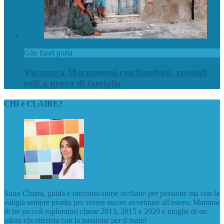
Gite fuori porta
Vacanze a Marzamemi con bambini: consigli
utili a prova di famiglia
CHI è CLAIRE?
Sono Chiara, guida e racconta-storie siciliane per passione ma con la
valigia sempre pronta per vivere nuove avventure all'estero. Mamma
di tre piccoli esploratori classe 2013, 2015 e 2020 e moglie di un
pilota elicotterista con la passione per il mare!