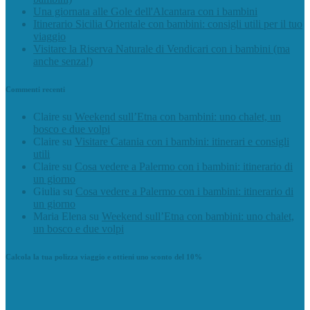
Una giornata alle Gole dell'Alcantara con i bambini
Itinerario Sicilia Orientale con bambini: consigli utili per il tuo
viaggio
Visitare la Riserva Naturale di Vendicari con i bambini (ma
anche senza!)
Commenti recenti
Claire
su
Weekend sull’Etna con bambini: uno chalet, un
bosco e due volpi
Claire
su
Visitare Catania con i bambini: itinerari e consigli
utili
Claire
su
Cosa vedere a Palermo con i bambini: itinerario di
un giorno
Giulia
su
Cosa vedere a Palermo con i bambini: itinerario di
un giorno
Maria Elena
su
Weekend sull’Etna con bambini: uno chalet,
un bosco e due volpi
Calcola la tua polizza viaggio e ottieni uno sconto del 10%