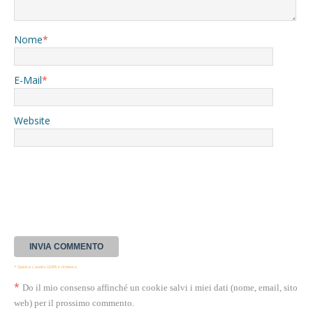
Nome
*
E-Mail
*
Website
* Questa casella GDPR è richiesta
*
Do il mio consenso affinché un cookie salvi i miei dati (nome, email, sito
web) per il prossimo commento.