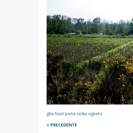
[ 17 Dicembre 2025 ]
Organizza
UTILI
[ 14 Settembre 2025 ]
Rifugi e
PARCHI NATURALI E AREE PICNI
[ 2 Aprile 2025 ]
Escursioni in S
VIAGGI IN SICILIA
[ 17 Settembre 2023 ]
Vendemmi
DIDATTICHE
[ 19 Gennaio 2023 ]
Visitare l
VIAGGI IN SICILIA
[ 20 Marzo 2022 ]
Cosa fare in 
gita fuori porta sicilia-vigneto
VIAGGI IN SICILIA
PRECEDENTE