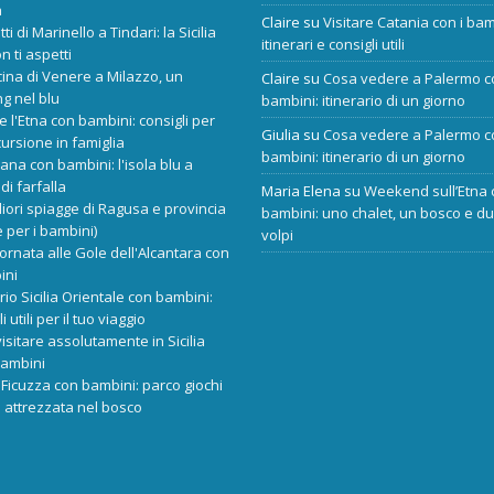
a
Claire
su
Visitare Catania con i bam
tti di Marinello a Tindari: la Sicilia
itinerari e consigli utili
n ti aspetti
cina di Venere a Milazzo, un
Claire
su
Cosa vedere a Palermo c
ng nel blu
bambini: itinerario di un giorno
re l'Etna con bambini: consigli per
Giulia
su
Cosa vedere a Palermo c
ursione in famiglia
bambini: itinerario di un giorno
ana con bambini: l'isola blu a
di farfalla
Maria Elena
su
Weekend sull’Etna 
liori spiagge di Ragusa e provincia
bambini: uno chalet, un bosco e d
 per i bambini)
volpi
ornata alle Gole dell'Alcantara con
ini
ario Sicilia Orientale con bambini:
i utili per il tuo viaggio
isitare assolutamente in Sicilia
bambini
Ficuzza con bambini: parco giochi
 attrezzata nel bosco