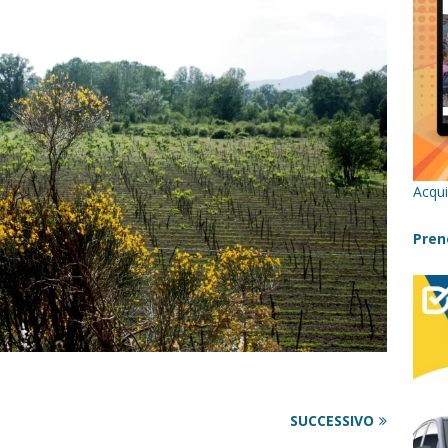
re un viaggio in Sicilia con i bambini (senza stress)
CONSIGLI
 Bivacchi sull’Etna: Guida Completa per Famiglie
SENTIERI,
C
icilia con bambini: itinerari imperdibili (+ consigli utili)- Parte 1
Acqui
a con i bambini in Sicilia, dove andare?
FATTORIE
Pren
a Fiumara d’Arte con i bambini, quando la natura incontra l’arte
Sicilia con i bambini: mare, attività e tour a prova di famiglia
SUCCESSIVO