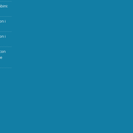
bini:
on i
on i
con
ue