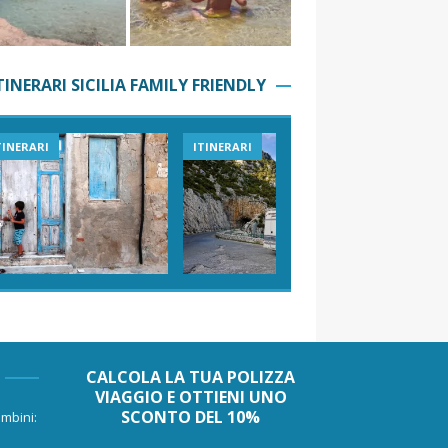
TINERARI SICILIA FAMILY FRIENDLY
TINERARI
ITINERARI
VIAGGI I
CALCOLA LA TUA POLIZZA
VIAGGIO E OTTIENI UNO
SCONTO DEL 10%
mbini: