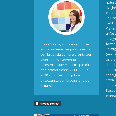
natur
I laghe
che no
La Pis
trekki
Visita
un'esc
Favign
forma 
Sono Chiara, guida e racconta-
Le mig
storie siciliane per passione ma
(anche
con la valigia sempre pronta per
Una gi
vivere nuove avventure
i bamb
all'estero. Mamma di tre piccoli
Itiner
esploratori classe 2013, 2015 e
consigl
2020 e moglie di un pilota
Cosa v
elicotterista con la passione per
con i 
il mare!
Bosco 
e area