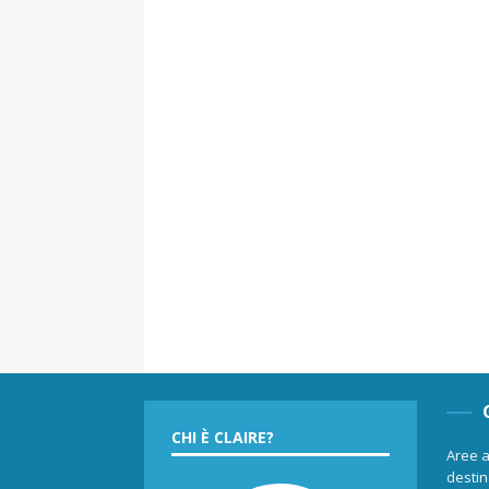
CHI È CLAIRE?
Aree a
destina