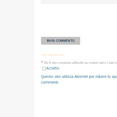
* Questa casella GDPR è richiesta
*
Do il mio consenso affinché un cookie salvi i miei 
Accetto
Questo sito utilizza Akismet per ridurre lo s
commenti
.