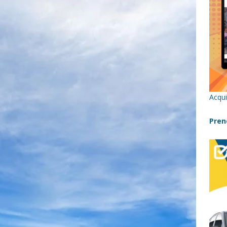
re un viaggio in Sicilia con i bambini (senza stress)
CONSIGLI
 Bivacchi sull’Etna: Guida Completa per Famiglie
SENTIERI,
C
icilia con bambini: itinerari imperdibili (+ consigli utili)- Parte 1
Acqui
a con i bambini in Sicilia, dove andare?
FATTORIE
Pren
a Fiumara d’Arte con i bambini, quando la natura incontra l’arte
Sicilia con i bambini: mare, attività e tour a prova di famiglia