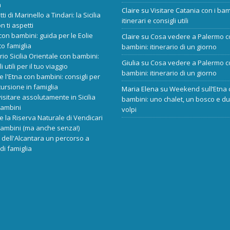
a
Claire
su
Visitare Catania con i bam
tti di Marinello a Tindari: la Sicilia
itinerari e consigli utili
n ti aspetti
 con bambini: guida per le Eolie
Claire
su
Cosa vedere a Palermo c
o famiglia
bambini: itinerario di un giorno
ario Sicilia Orientale con bambini:
Giulia
su
Cosa vedere a Palermo c
i utili per il tuo viaggio
bambini: itinerario di un giorno
re l'Etna con bambini: consigli per
ursione in famiglia
Maria Elena
su
Weekend sull’Etna 
isitare assolutamente in Sicilia
bambini: uno chalet, un bosco e d
bambini
volpi
re la Riserva Naturale di Vendicari
bambini (ma anche senza!)
dell'Alcantara un percorso a
di famiglia