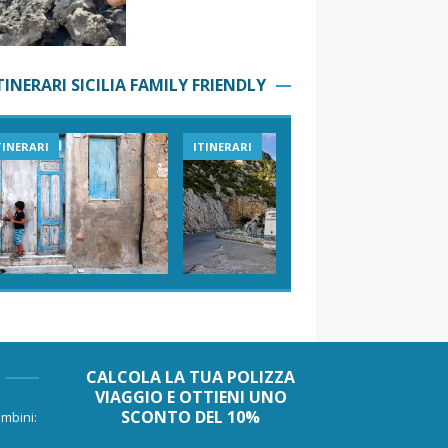
TINERARI SICILIA FAMILY FRIENDLY
TINERARI
ITINERARI
VIAGGI I
CALCOLA LA TUA POLIZZA
VIAGGIO E OTTIENI UNO
SCONTO DEL 10%
mbini: