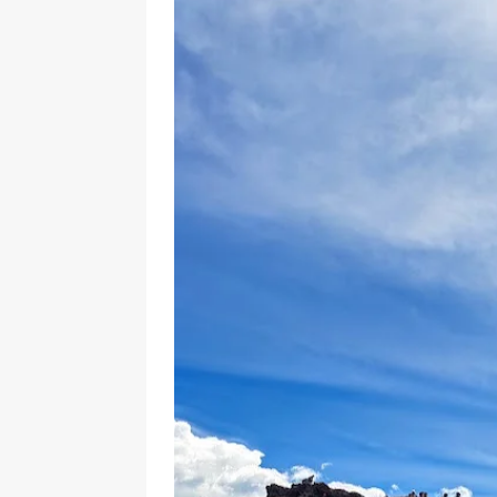
[ 17 Dicembre 2025 ]
Organizza
UTILI
[ 14 Settembre 2025 ]
Rifugi e
PARCHI NATURALI E AREE PICNI
[ 2 Aprile 2025 ]
Escursioni in S
VIAGGI IN SICILIA
[ 17 Settembre 2023 ]
Vendemmi
DIDATTICHE
[ 19 Gennaio 2023 ]
Visitare l
VIAGGI IN SICILIA
[ 20 Marzo 2022 ]
Cosa fare in 
VIAGGI IN SICILIA