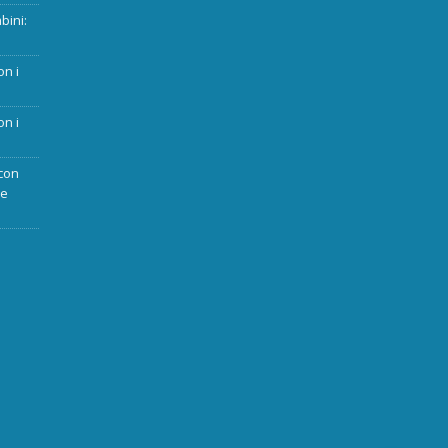
bini:
on i
on i
con
ue