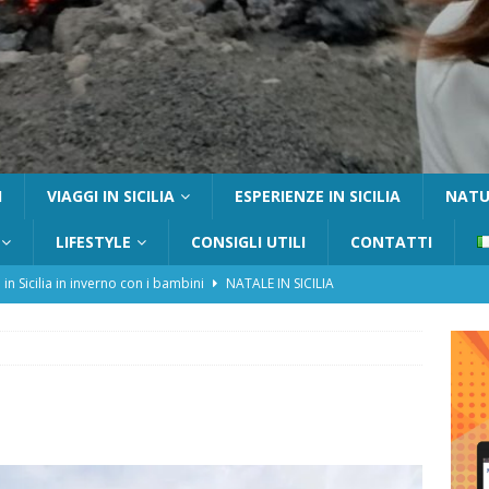
I
VIAGGI IN SICILIA
ESPERIENZE IN SICILIA
NATUR
LIFESTYLE
CONSIGLI UTILI
CONTATTI
 in Sicilia in inverno con i bambini
NATALE IN SICILIA
tania con i bambini: itinerari e consigli utili
GITE FUORI PORTA
Catafurco con bambini: guida completa su come arrivare,
 FUORI PORTA
a Pantelleria: dammusi vista mare e resort immersi nella natura