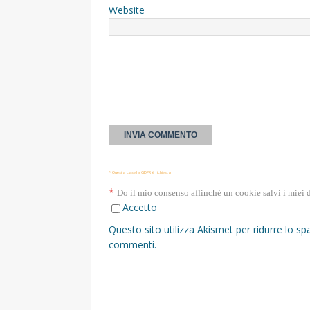
Website
* Questa casella GDPR è richiesta
*
Do il mio consenso affinché un cookie salvi i miei 
Accetto
Questo sito utilizza Akismet per ridurre lo s
commenti
.