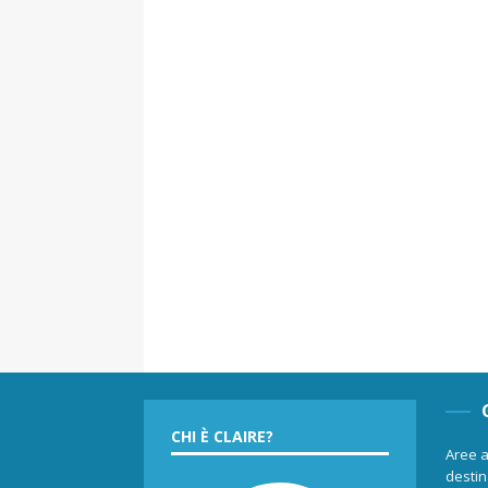
CHI È CLAIRE?
Aree a
destina