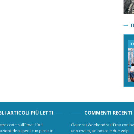
I
I
GLI ARTICOLI PIÙ LETTI
COMMENTI RECENTI
ttrezzate sull’Etna: 10+1
Claire
su
Weekend sull’Etna con ba
zioni ideali per il tuo picnic in
uno chalet, un bosco e due volpi