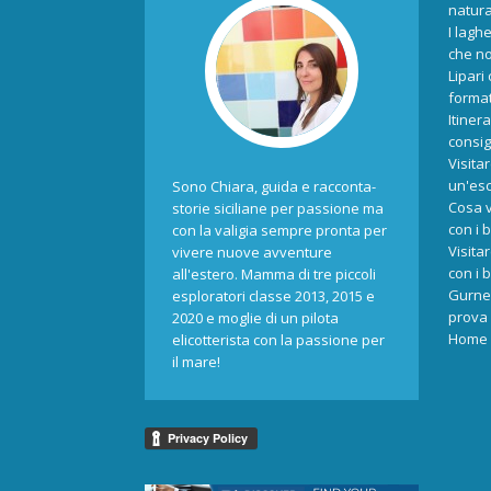
natur
I laghe
che no
Lipari
format
Itiner
consigl
Visita
un'esc
Sono Chiara, guida e racconta-
Cosa v
storie siciliane per passione ma
con i 
con la valigia sempre pronta per
Visita
vivere nuove avventure
con i 
all'estero. Mamma di tre piccoli
Gurne 
esploratori classe 2013, 2015 e
prova 
2020 e moglie di un pilota
Home
elicotterista con la passione per
il mare!