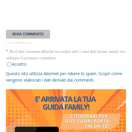
* Questa casella GDPR è richiesta
*
Do il mio consenso affinché un cookie salvi i miei dati (nome, email, sito
web) per il prossimo commento.
Accetto
Questo sito utilizza Akismet per ridurre lo spam.
Scopri come
vengono elaborati i dati derivati dai commenti
.