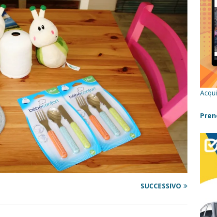
re un viaggio in Sicilia con i bambini (senza stress)
CONSIGLI
 Bivacchi sull’Etna: Guida Completa per Famiglie
SENTIERI,
C
icilia con bambini: itinerari imperdibili (+ consigli utili)- Parte 1
Acqui
a con i bambini in Sicilia, dove andare?
FATTORIE
Pren
a Fiumara d’Arte con i bambini, quando la natura incontra l’arte
Sicilia con i bambini: mare, attività e tour a prova di famiglia
SUCCESSIVO