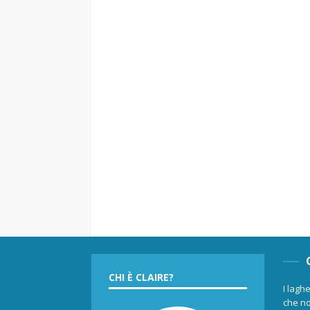
CHI È CLAIRE?
I laghe
che no