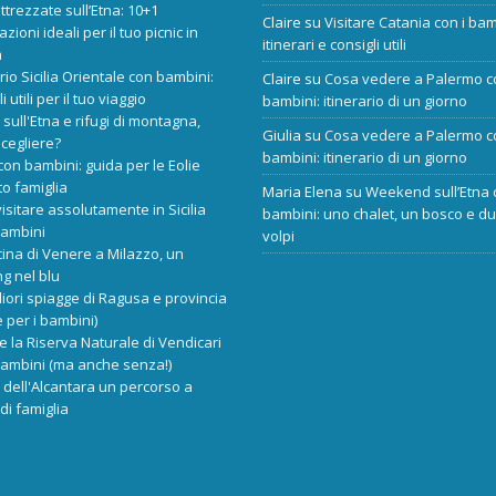
ttrezzate sull’Etna: 10+1
Claire
su
Visitare Catania con i bam
zioni ideali per il tuo picnic in
itinerari e consigli utili
a
ario Sicilia Orientale con bambini:
Claire
su
Cosa vedere a Palermo c
i utili per il tuo viaggio
bambini: itinerario di un giorno
 sull'Etna e rifugi di montagna,
Giulia
su
Cosa vedere a Palermo c
scegliere?
bambini: itinerario di un giorno
 con bambini: guida per le Eolie
o famiglia
Maria Elena
su
Weekend sull’Etna 
isitare assolutamente in Sicilia
bambini: uno chalet, un bosco e d
bambini
volpi
cina di Venere a Milazzo, un
ng nel blu
liori spiagge di Ragusa e provincia
 per i bambini)
re la Riserva Naturale di Vendicari
bambini (ma anche senza!)
dell'Alcantara un percorso a
di famiglia