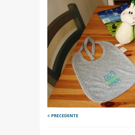
[ 17 Dicembre 2025 ]
Organizza
UTILI
[ 14 Settembre 2025 ]
Rifugi e
PARCHI NATURALI E AREE PICNI
[ 2 Aprile 2025 ]
Escursioni in S
VIAGGI IN SICILIA
[ 17 Settembre 2023 ]
Vendemmi
DIDATTICHE
[ 19 Gennaio 2023 ]
Visitare l
VIAGGI IN SICILIA
[ 20 Marzo 2022 ]
Cosa fare in 
PRECEDENTE
VIAGGI IN SICILIA