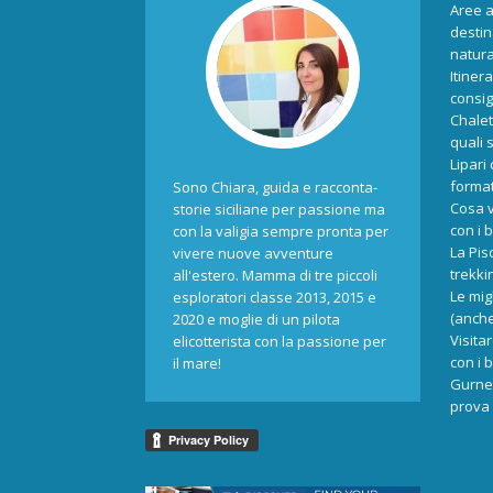
Aree a
destina
natur
Itiner
consigl
Chalet
quali 
Lipari
format
Sono Chiara, guida e racconta-
Cosa v
storie siciliane per passione ma
con i 
con la valigia sempre pronta per
La Pis
vivere nuove avventure
trekki
all'estero. Mamma di tre piccoli
Le mig
esploratori classe 2013, 2015 e
(anche
2020 e moglie di un pilota
Visita
elicotterista con la passione per
con i 
il mare!
Gurne 
prova 