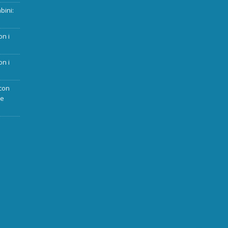
bini:
on i
on i
con
ue