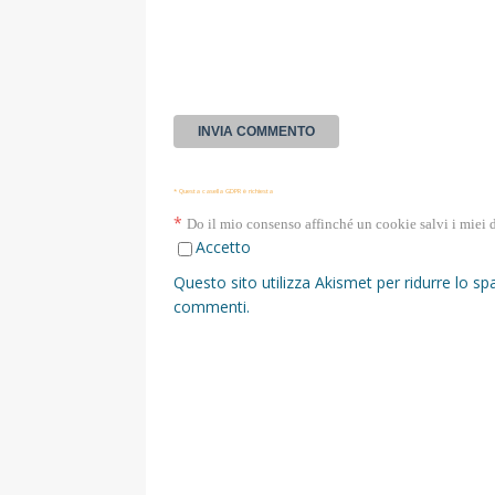
* Questa casella GDPR è richiesta
*
Do il mio consenso affinché un cookie salvi i miei 
Accetto
Questo sito utilizza Akismet per ridurre lo s
commenti
.