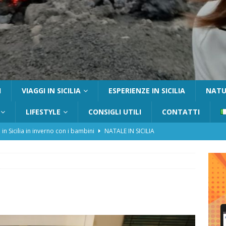
I
VIAGGI IN SICILIA
ESPERIENZE IN SICILIA
NATUR
LIFESTYLE
CONSIGLI UTILI
CONTATTI
 in Sicilia in inverno con i bambini
NATALE IN SICILIA
tania con i bambini: itinerari e consigli utili
GITE FUORI PORTA
Catafurco con bambini: guida completa su come arrivare,
 FUORI PORTA
a Pantelleria: dammusi vista mare e resort immersi nella natura