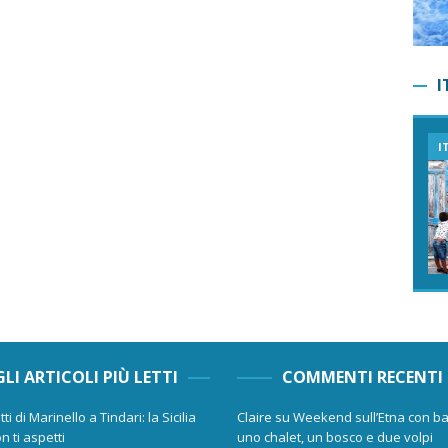
I
I
GLI ARTICOLI PIÙ LETTI
COMMENTI RECENTI
tti di Marinello a Tindari: la Sicilia
Claire
su
Weekend sull’Etna con ba
n ti aspetti
uno chalet, un bosco e due volpi