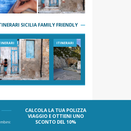
TINERARI SICILIA FAMILY FRIENDLY
TINERARI
ITINERARI
VIAGGI I
CALCOLA LA TUA POLIZZA
VIAGGIO E OTTIENI UNO
SCONTO DEL 10%
mbini: