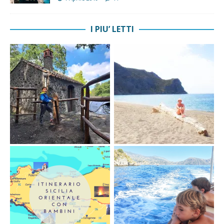
I PIU’ LETTI