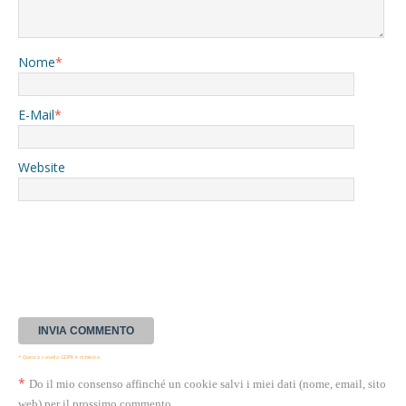
Nome
*
E-Mail
*
Website
* Questa casella GDPR è richiesta
*
Do il mio consenso affinché un cookie salvi i miei dati (nome, email, sito
web) per il prossimo commento.